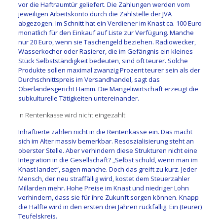
vor die Haftraumtür geliefert. Die Zahlungen werden vom
jeweiligen Arbeitskonto durch die Zahlstelle der JVA
abgezogen. Im Schnitt hat ein Verdiener im Knast ca. 100 Euro
monatlich für den Einkauf auf Liste zur Verfügung. Manche
nur 20 Euro, wenn sie Taschengeld beziehen. Radiowecker,
Wasserkocher oder Rasierer, die im Gefängnis ein kleines
Stück Selbstständigkeit bedeuten, sind oft teurer. Solche
Produkte sollen maximal zwanzig Prozent teurer sein als der
Durchschnittspreis im Versandhandel, sagt das
Oberlandesgericht Hamm. Die Mangeliwirtschaft erzeugt die
subkulturelle Tätigkeiten untereinander.
In Rentenkasse wird nicht eingezahlt
Inhaftierte zahlen nicht in die Rentenkasse ein. Das macht
sich im Alter massiv bemerkbar. Resoszialisierung steht an
oberster Stelle. Aber verhindern diese Strukturen nicht eine
Integration in die Gesellschaft? „Selbst schuld, wenn man im
Knast landet“, sagen manche. Doch das greift zu kurz. Jeder
Mensch, der neu straffällig wird, kostet dem Steuerzahler
Millarden mehr. Hohe Preise im Knast und niedriger Lohn
verhindern, dass sie für ihre Zukunft sorgen können. Knapp
die Hälfte wird in den ersten drei Jahren rückfällig. Ein (teurer)
Teufelskreis.