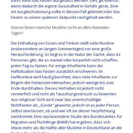
kann, kann das Fasten ausgesetzt werden. Dies gilt ebenso ,
wenn dadurch die eigene Gesundheit in Gefahr gerät,. Eine
Art Ausgleichsleistung sollte in diesem Fall geleistet oder das
Fasten zu einem späteren Zeitpunkt nachgeholt werden.
Warum fasten manche Muslime nicht an allen Ramadan-
Tagen?
Die Enthaltung von Essen und Trinken stellt viele Muslime
(insbesondere an langen Sommertagen) vor eine große
Herausforderung. So liegt es in der Natur der Sache, dass es
Personen gibt, die es mental oder körperlich nicht schaffen,
jeden Tag zu fasten. Für einige Inhaftierte kann die
Haftsituation das Fasten zusätzlich erschweren. Im
Haftkontext wird häufig berichtet, dass viele Inhaftierte zur
Beginn der Fastenzeit mitmachen, jedoch wenige bis zum
Ende durchhalten. Dieses Verhalten ist jedoch nicht
verwerflich und nicht als Täuschungsversuch zu bewerten.
Aus religiöser Sicht wird zwar das unentschuldigte
Nichtfasten als „Sünde“ gewertet, jedoch ist es jeder Person
selbst überlassen, ob und wie oft sie dieser Verpflichtung
nachkommt. Eine repräsentative Studie des Bundesamtes für
Migration und Flüchtlinge (BAMF) hat ergeben, dass sich
etwas mehr als die Hälfte aller Muslime in Deutschland an die