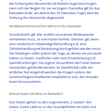
die Sichtung des Neumonds mit bloßem Auge bevorzugen,
kann sich der Beginn für sie verzögern. Dasselbe gilt für das
Ramadan-Ende: am Abend des 29. Ramadan-Tages wird die
Sichtung des Neumonds abgewartet.
Medikamenteneinnahme während des Ramadan
Grundsätzlich gilt: Wer ärztlich verordnete Medikamente
einnehmen muss, ist vom Fasten befreit. Gleiches gilt, wenn
eine medizinisch notwendige Behandlung (z.B. eine
Zahnbehandlung mit Betäubung) durchgeführt werden muss.
Die Gläubigen sollen jedoch die Tage, an denen sie versäumt
haben zu fasten, nachholen oder eine Ersatzleistung (z.B.
Spende) erbringen. Die eigene Gesundheit darf unter keinen
Umständen gefährdet werden; im Zweifelsfall sollte ein
ärztlicher Rat eingeholt werden. Bei Fragen seitens der
(uneinsichtigen) Inhaftierten empfiehlt es sich, den Anstalts-
Imam hinzuzuziehen.
Warum fasten Muslime im Ramadan?
Das Fasten gehört zu den sogenannten „5 Säulen“ des
Islams. Damit zählt es zu den Grundpflichten im Islam und