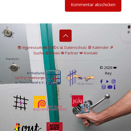
📚 I
mpressum
📸
Fot©s
📊
Datenschutz
📆 Kalender
🔎
Suche
📘 News
⚽
Partner
📯
Kontakt
© 2026 👑
Rey