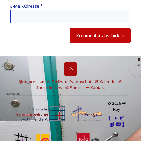
E-Mail-Adresse
*
📚 I
mpressum
📸
Fot©s
📊
Datenschutz
📆 Kalender
🔎
Suche
📘 News
⚽
Partner
📯
Kontakt
© 2026 👑
Rey