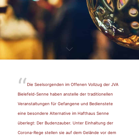
Die Seelsorgenden im Offenen Vollzug der JVA
Bielefeld-Senne haben anstelle der traditionellen
Veranstaltungen für Gefangene und Bedienstete
eine besondere Alternative im Hafthaus Senne
überlegt: Der Budenzauber. Unter Einhaltung der
Corona-Rege stellen sie auf dem Gelände vor dem