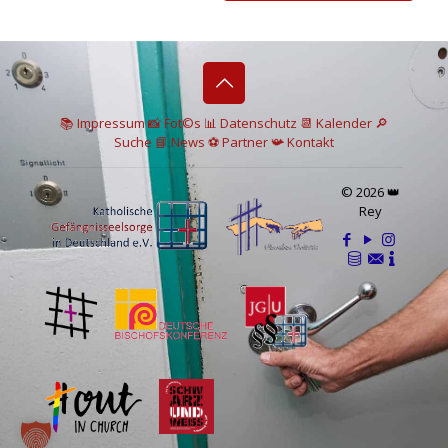
📚 I
mpressum
📸
Fot©s
📊
Datenschutz
📆 Kalender
🔎
Suche
📘 News
⚽
Partner
📯
Kontakt
© 2026 👑
Rey