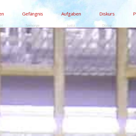
en
Gefängnis
Aufgaben
Diskurs
P
tät
Seelsorge
Justiz
Dialog