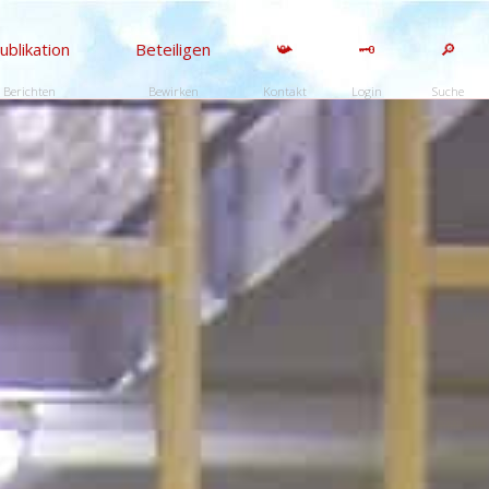
ublikation
Beteiligen
📯
🗝️
🔎
Berichten
Bewirken
Kontakt
Login
Suche