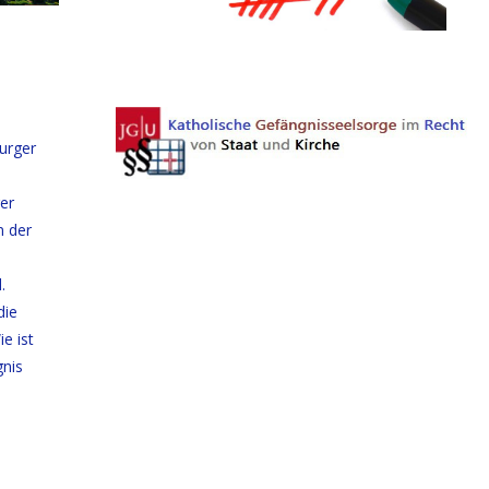
urger
er
n der
.
die
e ist
gnis