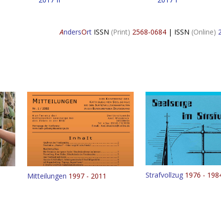
A
nders
O
rt
ISSN
(Print)
2568-0684
|
ISSN
(Online)
Strafvollzug
1976 - 198
Mitteilungen
1997 - 2011