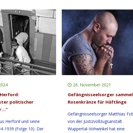
2024
26. November 2021
Herford:
Gefängnisseelsorger sammel
ster politischer
Rosenkränze für Häftlinge
r…“
Gefängnisseelsorger Matthias Fo
us Herford und seine
von der Justizvollzugsanstalt
34-1939 (Folge 10). Der
Wuppertal-Vohwinkel hat eine