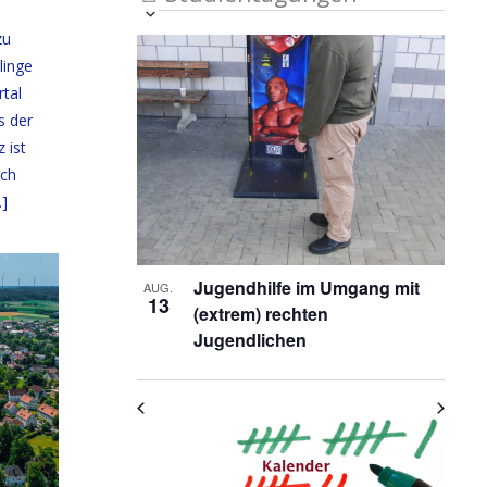
Veranstaltung
Ansichten-
Datum
zu
List
auswählen.
Ansichten-
Navigation
linge
Navigation
of
rtal
s der
Veranstaltungen
 ist
in
ch
Photo
]
View
Jugendhilfe im Umgang mit
AUG.
13
(extrem) rechten
Jugendlichen