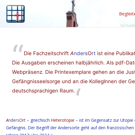
Begleit
Spirituali
Die Fachzeitschrift
A
nders
O
rt
ist eine Publika
Die Ausgaben erscheinen halbjährlich. Als pdf-Dat
Webpräsenz. Die Printexemplare gehen an die Justi
Gefängnisseelsorge und an die KollegInnen der G
deutschsprachigen Raum.
A
nders
O
rt
– griechisch
Heterotopie
– ist im Gegensatz zur Utopie ei
Gefängnis. Der Begriff der Andersorte geht auf den französischen