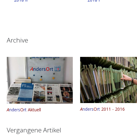
Archive
A
nders
O
rt
2011 - 2016
A
nders
O
rt
Aktuell
Vergangene Artikel