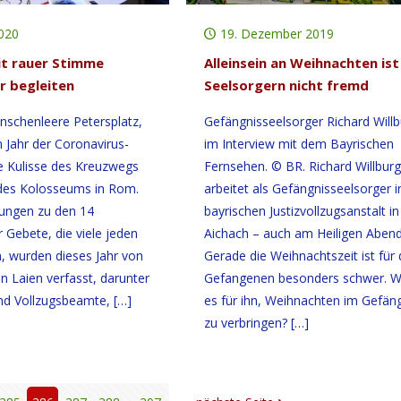
2020
19. Dezember 2019
it rauer Stimme
Alleinsein an Weihnachten ist
r begleiten
Seelsorgern nicht fremd
enschenleere Petersplatz,
Gefängnisseelsorger Richard Willb
m Jahr der Coronavirus-
im Interview mit dem Bayrischen
e Kulisse des Kreuzwegs
Fernsehen. © BR. Richard Willburg
t des Kolosseums in Rom.
arbeitet als Gefängnisseelsorger i
ungen zu den 14
bayrischen Justizvollzugsanstalt in
 Gebete, die viele jeden
Aichach – auch am Heiligen Abend
n, wurden dieses Jahr von
Gerade die Weihnachtszeit ist für 
n Laien verfasst, darunter
Gefangenen besonders schwer. Wi
und Vollzugsbeamte,
[…]
es für ihn, Weihnachten im Gefän
zu verbringen?
[…]