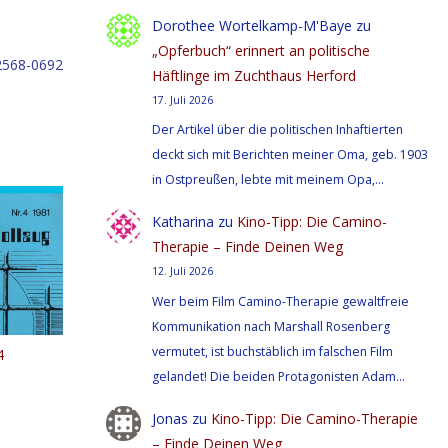
Dorothee Wortelkamp-M'Baye
zu
„Opferbuch“ erinnert an politische
2568-0692
Häftlinge im Zuchthaus Herford
17. Juli 2026
Der Artikel über die politischen Inhaftierten
deckt sich mit Berichten meiner Oma, geb. 1903
in Ostpreußen, lebte mit meinem Opa,…
Katharina
zu
Kino-Tipp: Die Camino-
Therapie – Finde Deinen Weg
12. Juli 2026
Wer beim Film Camino-Therapie gewaltfreie
Kommunikation nach Marshall Rosenberg
vermutet, ist buchstäblich im falschen Film
4
gelandet! Die beiden Protagonisten Adam…
Jonas
zu
Kino-Tipp: Die Camino-Therapie
– Finde Deinen Weg