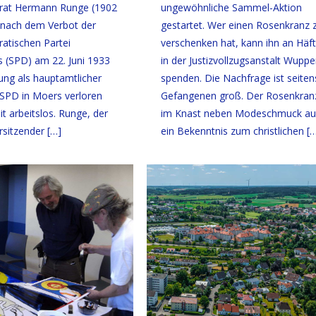
rat Hermann Runge (1902
ungewöhnliche Sammel-Aktion
 nach dem Verbot der
gestartet. Wer einen Rosenkranz 
atischen Partei
verschenken hat, kann ihn an Häft
 (SPD) am 22. Juni 1933
in der Justizvollzugsanstalt Wuppe
lung als hauptamtlicher
spenden. Die Nachfrage ist seiten
 SPD in Moers verloren
Gefangenen groß. Der Rosenkranz
t arbeitslos. Runge, der
im Knast neben Modeschmuck au
rsitzender
[…]
ein Bekenntnis zum christlichen
[…