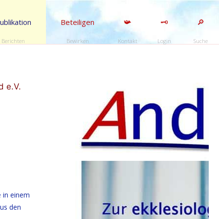
ublikation
Beteiligen
📯
🗝️
🔎
Berichten
Bewirken
Kontakt
Login
Suche
d e.V.
e in einem
aus den