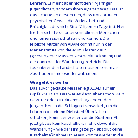
Lehrerin. Er meint aber nicht den 17-jährigen
Jugendlichen, sondern ihren eigenen Weg. Das ist
das Schöne an diesem Film, dass trotz brutaler
psychischer Gewalt die Verletztheit und
Brüchigkeit des nicht Straffälligen zu Tage tritt. Hier
treffen sich die so unterschiedlichen Menschen
und lernen sich schätzen und kennen. Die
leibliche Mutter von ADAM kommt nur in der
Marienstatute vor, die er im Kloster klaut
(gezwungener Massen geschenkt bekommt) und
die dann bei der Wanderung zerbricht. Die
faszinierenden Landschaften lassen einem als
Zuschauer immer wieder aufatmen.
Wie geht es weiter
Das zuvor geklaute Messer legt ADAM auf ein
Gipfelkreuz ab. Das war es dann aber schon. Kein
Gewitter oder ein Blitzeinschlag ändert den
Jungen. Neu in die Schlägerei verwickelt, um die
Lehrerin bei einem Diebstahl-Überfall zu
schützen, kommt er wieder vor die Richterin. Ab
jetzt gibt es kein Kuschelkurs mehr, obwohl die
Wanderung – wie der Film gezeigt – absolut keine
Kuschelmaßnahme ist. ADAM kommt wieder in die