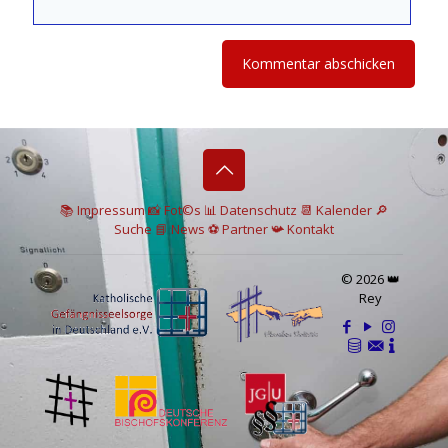
📚 I
mpressum
📸
Fot©s
📊
Datenschutz
📆 Kalender
🔎
Suche
📘 News
⚽
Partner
📯
Kontakt
© 2026 👑
Rey