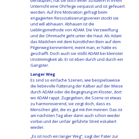
behaupten, hat sie doch einer Schülerin in ihrem
Unterricht eine Ohrfeige verpasst und ist gefeuert
worden. Auf ihre Motivation gefragt beim
engagierten Resozialisierungsverein stockt sie
und will abhauen. Abhauen ist die
Lieblingsmethode von ADAM. Die Verzweiflung
und die Ohnmacht geht unter die Haut. Als Adam
das Mädchen mit dem künstlichen Bein auf dem
Pilgerweg kennenlernt, meint man, er hätte es
geschafft. Doch auch sie stößt ADAM bei kleinster
Unstimmigkeit ab. Er ist eben durch und durch ein
Gangster.
Langer Weg
Es sind so einfache Szenen, wie beispielsweise
die liebevolle Fütterung der Kälber auf der Wiese
durch ADAM oder die Begegnung im Kloster, dort
wo ADAM rappt. Zugegeben, die Szene ist etwas
zu harmonisierend, sie zeigt doch, dass es
Menschen gibt, die es gut mit ihm meinen. Das ist
am nächsten Tag aber dann auch schon wieder
vorbei und der unfair geführte Streit eskaliert
wieder.
„Es ist noch ein langer Weg“, sagt der Pater zur