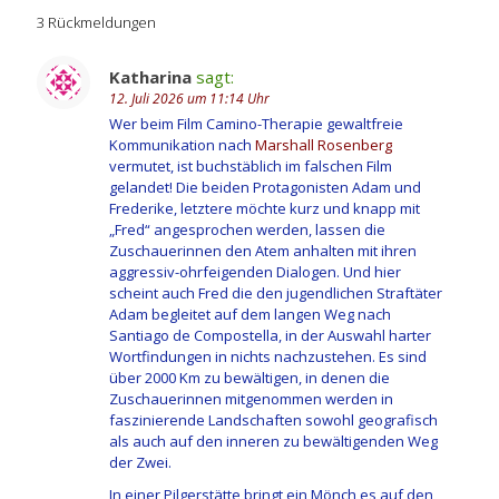
3 Rückmeldungen
Katharina
sagt:
12. Juli 2026 um 11:14 Uhr
Wer beim Film Camino-Therapie gewaltfreie
Kommunikation nach
Marshall Rosenberg
vermutet, ist buchstäblich im falschen Film
gelandet! Die beiden Protagonisten Adam und
Frederike, letztere möchte kurz und knapp mit
„Fred“ angesprochen werden, lassen die
Zuschauerinnen den Atem anhalten mit ihren
aggressiv-ohrfeigenden Dialogen. Und hier
scheint auch Fred die den jugendlichen Straftäter
Adam begleitet auf dem langen Weg nach
Santiago de Compostella, in der Auswahl harter
Wortfindungen in nichts nachzustehen. Es sind
über 2000 Km zu bewältigen, in denen die
Zuschauerinnen mitgenommen werden in
faszinierende Landschaften sowohl geografisch
als auch auf den inneren zu bewältigenden Weg
der Zwei.
In einer Pilgerstätte bringt ein Mönch es auf den