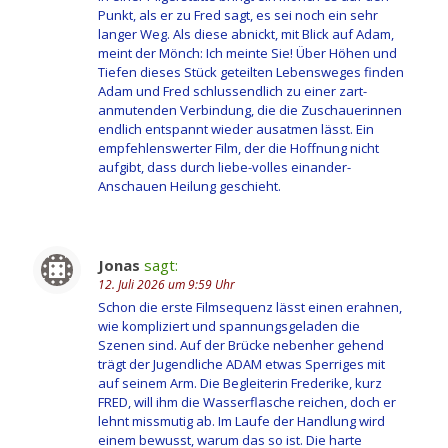
Punkt, als er zu Fred sagt, es sei noch ein sehr
langer Weg. Als diese abnickt, mit Blick auf Adam,
meint der Mönch: Ich meinte Sie! Über Höhen und
Tiefen dieses Stück geteilten Lebensweges finden
Adam und Fred schlussendlich zu einer zart-
anmutenden Verbindung, die die Zuschauerinnen
endlich entspannt wieder ausatmen lässt. Ein
empfehlenswerter Film, der die Hoffnung nicht
aufgibt, dass durch liebe-volles einander-
Anschauen Heilung geschieht.
Jonas
sagt:
12. Juli 2026 um 9:59 Uhr
Schon die erste Filmsequenz lässt einen erahnen,
wie kompliziert und spannungsgeladen die
Szenen sind. Auf der Brücke nebenher gehend
trägt der Jugendliche ADAM etwas Sperriges mit
auf seinem Arm. Die Begleiterin Frederike, kurz
FRED, will ihm die Wasserflasche reichen, doch er
lehnt missmutig ab. Im Laufe der Handlung wird
einem bewusst, warum das so ist. Die harte