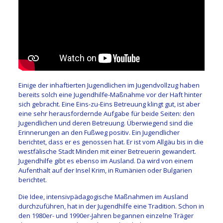
Einige der inhaftierten Jugendlichen im Jugendvollzug haben
bereits solch eine Jugendhilfe-Maßnahme vor der Haft hinter
sich gebracht. Eine Eins-zu-Eins Betreuung klingt gut, ist aber
eine sehr herausfordernde Aufgabe für beide Seiten: den
Jugendlichen und deren Betreuung. Überwiegend sind die
Erinnerungen an den Fußweg positiv. Ein Jugendlicher
berichtet, dass er es genossen hat. Er ist vom Allgäu bis in die
westfälische Stadt Minden mit einer Betreuerin gewandert.
Jugendhilfe gibt es ebenso im Ausland. Da wird von einem
Aufenthalt auf der Insel Krim, in Rumänien oder Bulgarien
berichtet.
Die Idee, intensivpädagogische Maßnahmen im Ausland
durchzuführen, hat in der Jugendhilfe eine Tradition. Schon in
den 1980er- und 1990er-Jahren begannen einzelne Träger