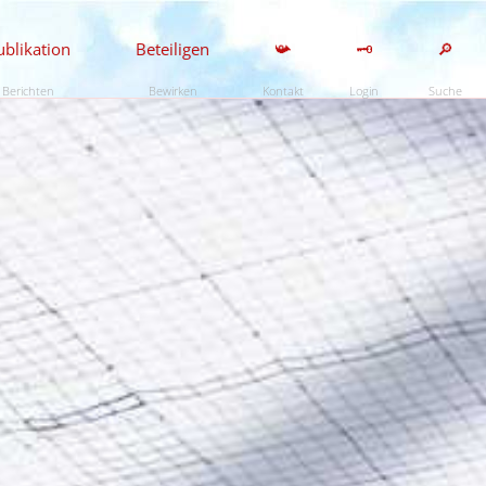
ublikation
Beteiligen
📯
🗝️
🔎
Berichten
Bewirken
Kontakt
Login
Suche