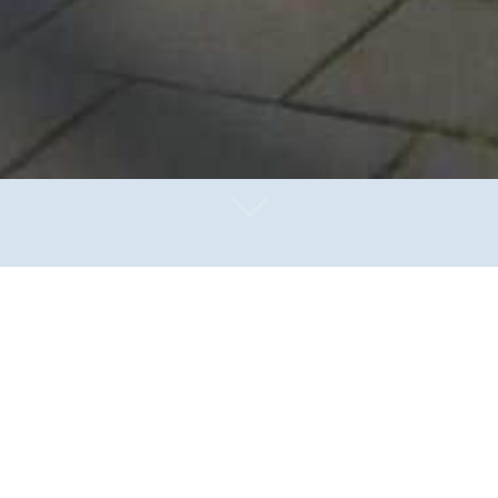
en Justizvollzug – Ein Handbuch mit Konzepten, Methode
stizvollzug und Bewährungshilfe“ (KogEx Hessen 3.0) 
dung, Familie, Senioren, Frauen und Jugend gefördert u
lt ein Vorwort des Hessischen Justizministers Christian