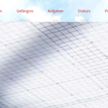
en
Gefängnis
Aufgaben
Diskurs
P
ät
Seelsorge
Justiz
Dialog