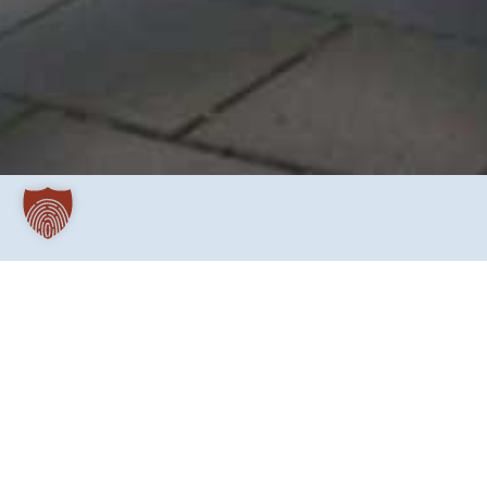
Das Handbuch „Politische Bildung im hessisch
des Projekts „Kompetenz gegen Extremismus in Ju
„Demokratie leben!“ des Bundesministerium für Bil
und für den Rechtsstaat kofinanziert wird. Es enthä