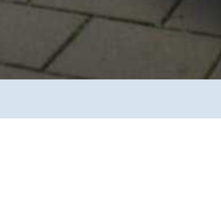
n und Materialien für Fachkräfte“ ist im Rahmen
entstanden, das durch das Bundesprogramm
nd durch das Hessisches Ministerium der Justiz
 Heinz.