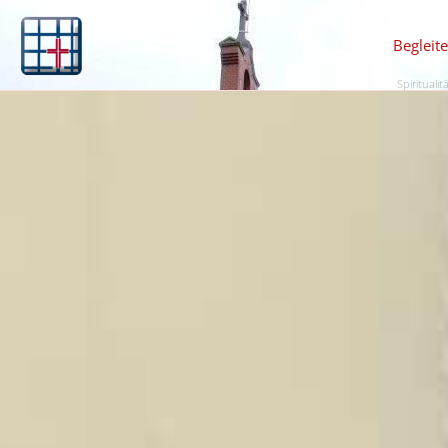
Begleit
Spiritualit