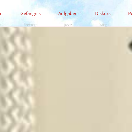
en
Gefängnis
Aufgaben
Diskurs
P
ät
Seelsorge
Justiz
Dialog