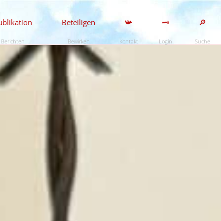
ublikation
Beteiligen
📯
🗝️
🔎
Berichten
Bewirken
Kontakt
Login
Suche