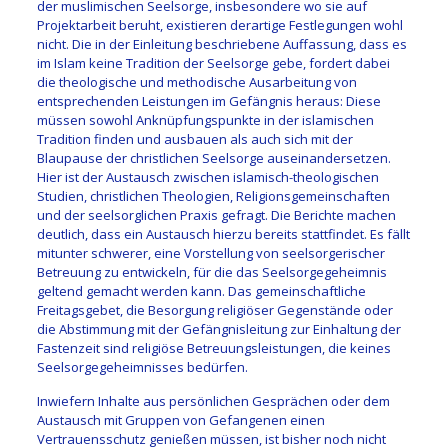
der muslimischen Seelsorge, insbesondere wo sie auf
Projektarbeit beruht, existieren derartige Festlegungen wohl
nicht. Die in der Einleitung beschriebene Auffassung, dass es
im Islam keine Tradition der Seelsorge gebe, fordert dabei
die theologische und methodische Ausarbeitung von
entsprechenden Leistungen im Gefängnis heraus: Diese
müssen sowohl Anknüpfungspunkte in der islamischen
Tradition finden und ausbauen als auch sich mit der
Blaupause der christlichen Seelsorge auseinandersetzen.
Hier ist der Austausch zwischen islamisch-theologischen
Studien, christlichen Theologien, Religionsgemeinschaften
und der seelsorglichen Praxis gefragt. Die Berichte machen
deutlich, dass ein Austausch hierzu bereits stattfindet. Es fällt
mitunter schwerer, eine Vorstellung von seelsorgerischer
Betreuung zu entwickeln, für die das Seelsorgegeheimnis
geltend gemacht werden kann. Das gemeinschaftliche
Freitagsgebet, die Besorgung religiöser Gegenstände oder
die Abstimmung mit der Gefängnisleitung zur Einhaltung der
Fastenzeit sind religiöse Betreuungsleistungen, die keines
Seelsorgegeheimnisses bedürfen.
Inwiefern Inhalte aus persönlichen Gesprächen oder dem
Austausch mit Gruppen von Gefangenen einen
Vertrauensschutz genießen müssen, ist bisher noch nicht