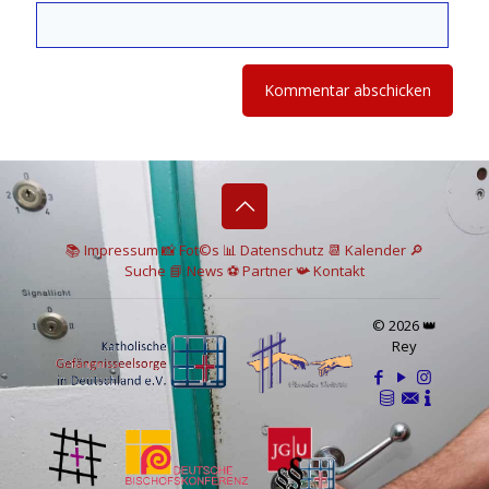
📚 I
mpressum
📸
Fot©s
📊
Datenschutz
📆 Kalender
🔎
Suche
📘 News
⚽
Partner
📯
Kontakt
© 2026 👑
Rey