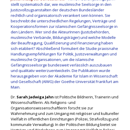
stellt systematisch dar, wie muslimische Seelsorge in den
Justizvollzugsanstalten der deutschen Bundesländer
rechtlich und organisatorisch verankert sein können. Sie
beschreibt die unterschiedlichen Regelungen, Verträge und
Kooperationsformen zur islamischen Gefängnisseelsorge in
den Ländern. Wer sind die AkteurInnen (Justizbehörden,
muslimische Verbände, Bildungsträger) und welche Modelle
der Beauftragung, Qualifizierung und Finanzierung haben
sich etabliert? Abschließend formuliert die Studie praxisnahe
Handlungsempfehlungen für Politik, Justizverwaltungen und
muslimische Organisationen, um die islamische
Gefängnisseelsorge bundesweit verlässlich auszubauen
und qualitativ weiterzuentwickeln. Die Publikation wurde
herausgegeben von der Akademie für Islam in Wissenschaft
und Gesellschaft (AIWG) der Goethe-Universität Frankfurt am
Main.
Dr.
Sarah Jadwiga Jahn
ist Politische Bildnerin, Trainerin und
Wissenschaftlerin. Als Religions- und
Organisationswissenschaftlerin forscht
sie zur
Wahrnehmung und zum Umgang mit religiöser und kultureller
Vielfalt in öffentlichen Einrichtungen (Polizei, Strafvollzug und
kommunale Verwaltung). In der Politischen Bildung bietet sie
Vorträge und Workshops zum Umgang mit Vielfalt in Polizei,