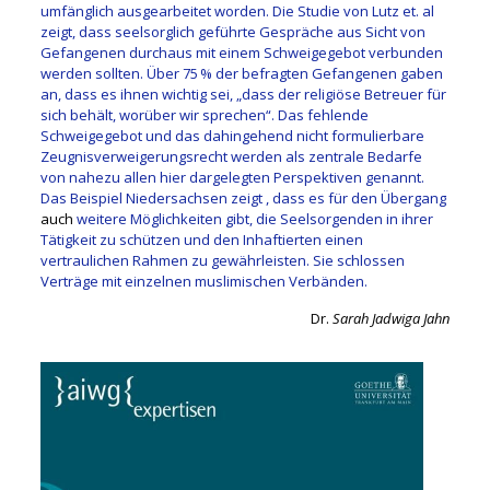
umfänglich ausgearbeitet worden. Die Studie von Lutz et. al
zeigt, dass seelsorglich geführte Gespräche aus Sicht von
Gefangenen durchaus mit einem Schweigegebot verbunden
werden sollten. Über 75 % der befragten Gefangenen gaben
an, dass es ihnen wichtig sei, „dass der religiöse Betreuer für
sich behält, worüber wir sprechen“. Das fehlende
Schweigegebot und das dahingehend nicht formulierbare
Zeugnisverweigerungsrecht werden als zentrale Bedarfe
von nahezu allen hier dargelegten Perspektiven genannt.
Das Beispiel Niedersachsen zeigt , dass es für den Übergang
auch
weitere Möglichkeiten gibt, die Seelsorgenden in ihrer
Tätigkeit zu schützen und den Inhaftierten einen
vertraulichen Rahmen zu gewährleisten. Sie schlossen
Verträge mit einzelnen muslimischen Verbänden.
Dr.
Sarah Jadwiga Jahn