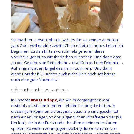
Sie machten diesen Job nur, weil es für sie keinen anderen
gab. Oder weil er eine zweite Chance bot, ein neues Leben zu
beginnen. Zu den Hirten von damals gehören diese
Vorurteile genauso wie ihr derbes Aussehen. Und dann das:
„In der Gegend von Bethlehem … draußen auf den Feldern. …
Auf einmal trat ein Engel des Herrn zu ihnen.“ Und dann
diese Botschaft: „Fürchtet euch nicht! Hört doch: Ich bringe
euch eine gute Nachricht.“
Sehnsucht nach etwas anderes
In unserer
Knast-Krippe
, die wir im vergangenen Jahr
erstmals aufstellen konnten, fehlten bislang die Hirten. In
diesem Jahr kommen sie erstmals dazu. Sie sind geschnitzt
nach einer Vorlage von drei jugendlichen Inhaftierten der JVA
Herford, die in der Freistunde draußen miteinander Karten
spielen. So wollen wir im Jugendvollzug die Geschichte von
damals weitererzählen: „Im ostwestfälischen Herford waren