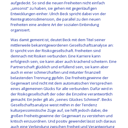
aufgedeckt. So sind die neuen Freiheiten nicht einfach
„umsonst“ zu haben, sie gehen mit gegenläufigen
Entwicklungen einher. Ulrich Beck spricht dabei von der
Reintegrationsdimension, die parallel zu den neuen
Freiheiten eine andere Art der sozialen Einbindung
organisiert.
Was damit gemeint ist, deutet Beck mit dem Titel seiner
mittlerweile bekanntgewordenen Gesellschaftsanalyse an:
Er spricht von der Risikogesellschaft. Freiheiten sind
demnach mit Risiken verbunden. Eine Karriere kann
erfolgreich sein, sie kann aber auch krachend scheitern. Eine
Partnerschaft glücklich und erfüllend sein, sie kann aber
auch in einer schmerzhaften und mitunter finanziell
belastenden Trennung gipfeln. Die Freiheitsgewinne der
Gegenwart sind nicht mit dem automatischen Versprechen
eines allgemeinen Glücks für alle verbunden. Dafür wird in
der Risikogesellschaft der oder die Einzelne verantwortlich
gemacht. Ein Jeder gilt als „seines Glückes Schmied“. Becks
Gesellschaftsanalyse weist mithin in der Tendenz
kulturpessimistische Züge auf, sie hilft jedoch dabei, die
großen Freiheitsgewinne der Gegenwart zu verstehen und
kritisch einzuordnen. Und positiv gewendet lässt sich daraus
auch eine Verbindung zwischen Freiheit und Verantwortung