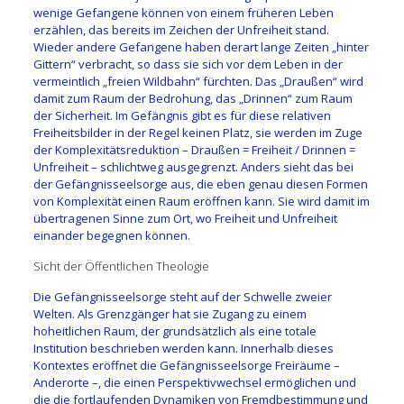
wenige Gefangene können von einem früheren Leben
erzählen, das bereits im Zeichen der Unfreiheit stand.
Wieder andere Gefangene haben derart lange Zeiten „hinter
Gittern“ verbracht, so dass sie sich vor dem Leben in der
vermeintlich „freien Wildbahn“ fürchten. Das „Draußen“ wird
damit zum Raum der Bedrohung, das „Drinnen“ zum Raum
der Sicherheit. Im Gefängnis gibt es für diese relativen
Freiheitsbilder in der Regel keinen Platz, sie werden im Zuge
der Komplexitätsreduktion – Draußen = Freiheit / Drinnen =
Unfreiheit – schlichtweg ausgegrenzt. Anders sieht das bei
der Gefängnisseelsorge aus, die eben genau diesen Formen
von Komplexität einen Raum eröffnen kann. Sie wird damit im
übertragenen Sinne zum Ort, wo Freiheit und Unfreiheit
einander begegnen können.
Sicht der Öffentlichen Theologie
Die Gefängnisseelsorge steht auf der Schwelle zweier
Welten. Als Grenzgänger hat sie Zugang zu einem
hoheitlichen Raum, der grundsätzlich als eine totale
Institution beschrieben werden kann. Innerhalb dieses
Kontextes eröffnet die Gefängnisseelsorge Freiräume –
Anderorte –, die einen Perspektivwechsel ermöglichen und
die die fortlaufenden Dynamiken von Fremdbestimmung und