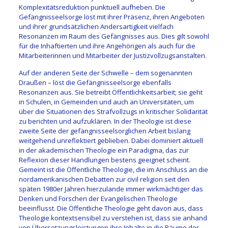
Komplexitätsreduktion punktuell aufheben. Die
Gefängnisseelsorge löst mit ihrer Präsenz, ihren Angeboten
und ihrer grundsätzlichen Andersartigkeit vielfach
Resonanzen im Raum des Gefängnisses aus. Dies gilt sowohl
für die Inhaftierten und ihre Angehörigen als auch für die
Mitarbeiterinnen und Mitarbeiter der Justizvollzugsanstalten.
Auf der anderen Seite der Schwelle – dem sogenannten
Draußen – löst die Gefängnisseelsorge ebenfalls
Resonanzen aus. Sie betreibt Öffentlichkeitsarbeit; sie geht
in Schulen, in Gemeinden und auch an Universitäten, um
über die Situationen des Strafvollzugs in kritischer Solidarität
zu berichten und aufzuklären. In der Theologie ist diese
zweite Seite der gefängnisseelsorglichen Arbeit bislang
weitgehend unreflektiert geblieben. Dabei dominiert aktuell
in der akademischen Theologie ein Paradigma, das zur
Reflexion dieser Handlungen bestens geeignet scheint.
Gemeint ist die Öffentliche Theologie, die im Anschluss an die
nordamerikanischen Debatten zur civil religion seit den
späten 1980er Jahren hierzulande immer wirkmächtiger das
Denken und Forschen der Evangelischen Theologie
beeinflusst. Die Öffentliche Theologie geht davon aus, dass
Theologie kontextsensibel zu verstehen ist, dass sie anhand
von Übersetzungsleistungen ihre Inhalte in die Räume der