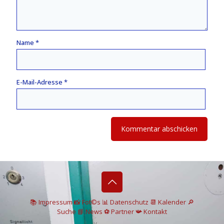
Name
*
E-Mail-Adresse
*
📚 I
mpressum
📸
Fot©s
📊
Datenschutz
📆 Kalender
🔎
Suche
📘 News
⚽
Partner
📯
Kontakt