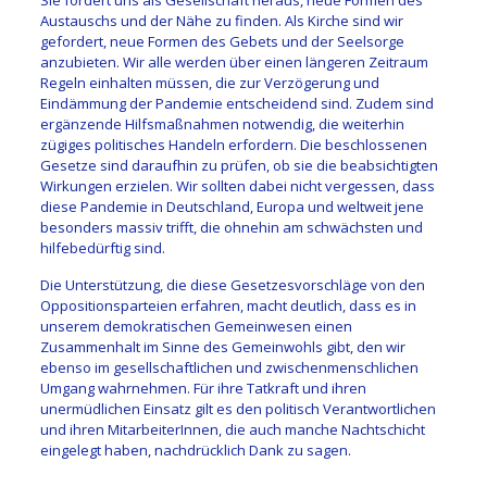
Sie fordert uns als Gesellschaft heraus, neue Formen des
Austauschs und der Nähe zu finden. Als Kirche sind wir
gefordert, neue Formen des Gebets und der Seelsorge
anzubieten. Wir alle werden über einen längeren Zeitraum
Regeln einhalten müssen, die zur Verzögerung und
Eindämmung der Pandemie entscheidend sind. Zudem sind
ergänzende Hilfsmaßnahmen notwendig, die weiterhin
zügiges politisches Handeln erfordern. Die beschlossenen
Gesetze sind daraufhin zu prüfen, ob sie die beabsichtigten
Wirkungen erzielen. Wir sollten dabei nicht vergessen, dass
diese Pandemie in Deutschland, Europa und weltweit jene
besonders massiv trifft, die ohnehin am schwächsten und
hilfebedürftig sind.
Die Unterstützung, die diese Gesetzesvorschläge von den
Oppositionsparteien erfahren, macht deutlich, dass es in
unserem demokratischen Gemeinwesen einen
Zusammenhalt im Sinne des Gemeinwohls gibt, den wir
ebenso im gesellschaftlichen und zwischenmenschlichen
Umgang wahrnehmen. Für ihre Tatkraft und ihren
unermüdlichen Einsatz gilt es den politisch Verantwortlichen
und ihren MitarbeiterInnen, die auch manche Nachtschicht
eingelegt haben, nachdrücklich Dank zu sagen.