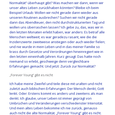
Normalität“ überhaupt gibt? Was machen wir dann, wenn wir
unser altes Leben zurückhaben könnten? Bleibe ich beim
Beispiel Urlaub: Wollen wir nicht gerade dann wieder aus
unseren Routinen ausbrechen? Suchen wir nicht gerade
dann das Abendteuer, den nicht durchstrukturierten Tag und
wollen uns überraschen lassen? Ich gebe zu, das, was wir in
den letzten Monaten erlebt haben, war anders: Es betraf alle
Menschen weltweit; es war geradezu rasant, wie die die
Inzidenzwerte zweitweise anstiegen oder auch wieder fielen;
und nie wurde in mein Leben und in das meiner Familie so
krass durch Gesetze und Verordnungen hineinregiert wie in
den letzten eineinhalb Jahren. Kurz gesagt: Das hatte noch
niemand so erlebt, geschweige denn vergleichbare
Erfahrungen gemacht. Und jetzt: Zurück zur Normalität?
„Forever Young“ gibt es nicht
Ich habe meine Zweifel und teile diese mit uralten und nicht
zuletzt auch biblischen Erfahrungen: Der Mensch denkt, Gott
lenkt. Oder: Erstens kommt es anders und zweitens als man
denkt. Ich glaube, unser Leben ist immer geprägt von
Umbrüchen und Veränderungen verschiedenster Intensität.
Und mein altes Leben bekomme ich nie zurück, genauso
auch nicht die alte Normalität. „Forever Young“ gibt es nicht.