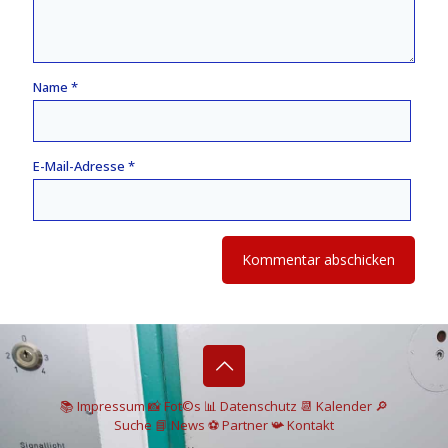
Name
*
E-Mail-Adresse
*
📚 I
mpressum
📸
Fot©s
📊
Datenschutz
📆 Kalender
🔎
Suche
📘 News
⚽
Partner
📯
Kontakt