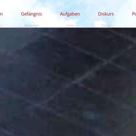
en
Gefängnis
Aufgaben
Diskurs
P
ät
Seelsorge
Justiz
Dialog