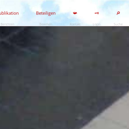
ublikation
Beteiligen
📯
🗝️
🔎
Berichten
Bewirken
Kontakt
Login
Suche