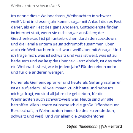
Weihnachten schwarz/weiß
Ich nenne diese Weihnachten „Weihnachten in schwarz-
weiß“. Und in diesem Jahr kommt sogar mit Anlauf dieses Fest
daher, als ein Fest des ganz Anderen. Gottesdienste finden
im Internet statt, wenn sie nicht sogar ausfallen; der
Geschenkekauf ist jäh unterbrochen durch den Lockdown;
und die Familie unterm Baum schrumpft zusammen. Eben
auch ein Weihnachten in schwarz-weiß aber mit Ansage. Und
ich frage mich, was ist schwarz und was ist weiß, was ist zu
bedauern und wo liegt die Chance? Ganz ehrlich, ist das nicht
ein Weihnachtsfest, wie in jedem Jahr? Für den einen mehr
und für die anderen weniger.
Früher als Gemeindepfarrer und heute als Gefängnispfarrer
ist es auf jedem Fall wie immer. Zu oft hatte und habe ich
mich gefragt, wo sind all Jahre die geblieben, für die
Weihnachten auch schwarz-weiß war. Heute sind wir alle
betroffen. Allen Lesern wünsche ich die große Offenheit und
Bereitschaft, in Weihnachten immer beides zu entdecken,
schwarz und weiß. Und vor allem die Zwischentöne!
Stefan Thünemann
| JVA Herford