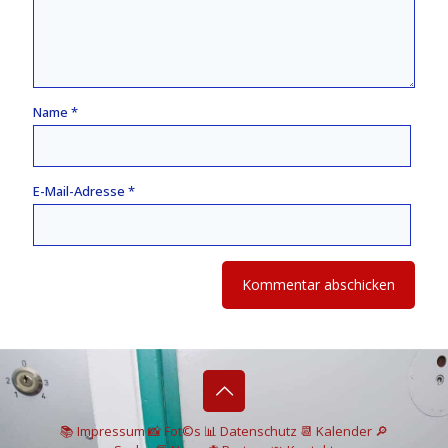
Name
*
E-Mail-Adresse
*
📚 I
mpressum
📸
Fot©s
📊
Datenschutz
📆 Kalender
🔎