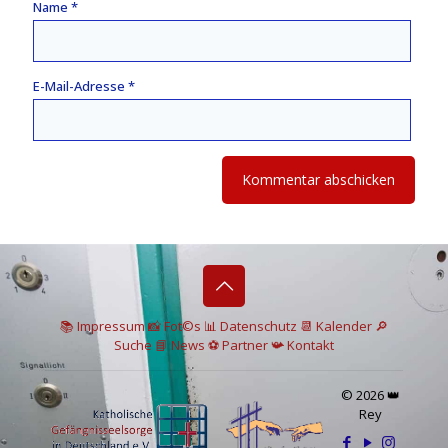
Name
*
E-Mail-Adresse
*
📚 I
mpressum
📸
Fot©s
📊
Datenschutz
📆 Kalender
🔎
Suche
📘 News
⚽
Partner
📯
Kontakt
© 2026 👑
Rey