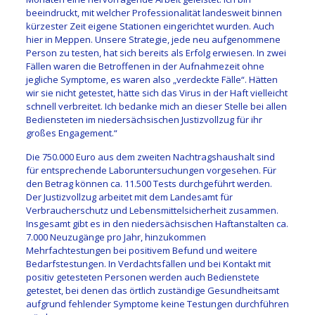
beeindruckt, mit welcher Professionalität landesweit binnen
kürzester Zeit eigene Stationen eingerichtet wurden. Auch
hier in Meppen. Unsere Strategie, jede neu aufgenommene
Person zu testen, hat sich bereits als Erfolg erwiesen. In zwei
Fällen waren die Betroffenen in der Aufnahmezeit ohne
jegliche Symptome, es waren also „verdeckte Fälle“. Hätten
wir sie nicht getestet, hätte sich das Virus in der Haft vielleicht
schnell verbreitet. Ich bedanke mich an dieser Stelle bei allen
Bediensteten im niedersächsischen Justizvollzug für ihr
großes Engagement.“
Die 750.000 Euro aus dem zweiten Nachtragshaushalt sind
für entsprechende Laboruntersuchungen vorgesehen. Für
den Betrag können ca. 11.500 Tests durchgeführt werden.
Der Justizvollzug arbeitet mit dem Landesamt für
Verbraucherschutz und Lebensmittelsicherheit zusammen.
Insgesamt gibt es in den niedersächsischen Haftanstalten ca.
7.000 Neuzugänge pro Jahr, hinzukommen
Mehrfachtestungen bei positivem Befund und weitere
Bedarfstestungen. In Verdachtsfällen und bei Kontakt mit
positiv getesteten Personen werden auch Bedienstete
getestet, bei denen das örtlich zuständige Gesundheitsamt
aufgrund fehlender Symptome keine Testungen durchführen