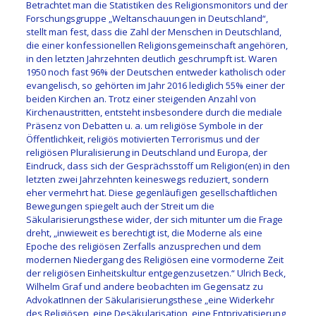
Betrachtet man die Statistiken des Religionsmonitors und der
Forschungsgruppe „Weltanschauungen in Deutschland“,
stellt man fest, dass die Zahl der Menschen in Deutschland,
die einer konfessionellen Religionsgemeinschaft angehören,
in den letzten Jahrzehnten deutlich geschrumpft ist. Waren
1950 noch fast 96% der Deutschen entweder katholisch oder
evangelisch, so gehörten im Jahr 2016 lediglich 55% einer der
beiden Kirchen an. Trotz einer steigenden Anzahl von
Kirchenaustritten, entsteht insbesondere durch die mediale
Präsenz von Debatten u. a. um religiöse Symbole in der
Öffentlichkeit, religiös motivierten Terrorismus und der
religiösen Pluralisierung in Deutschland und Europa, der
Eindruck, dass sich der Gesprächsstoff um Religion(en) in den
letzten zwei Jahrzehnten keineswegs reduziert, sondern
eher vermehrt hat. Diese gegenläufigen gesellschaftlichen
Bewegungen spiegelt auch der Streit um die
Säkularisierungsthese wider, der sich mitunter um die Frage
dreht, „inwieweit es berechtigt ist, die Moderne als eine
Epoche des religiösen Zerfalls anzusprechen und dem
modernen Niedergang des Religiösen eine vormoderne Zeit
der religiösen Einheitskultur entgegenzusetzen.“ Ulrich Beck,
Wilhelm Graf und andere beobachten im Gegensatz zu
AdvokatInnen der Säkularisierungsthese „eine Widerkehr
des Religiösen, eine Desäkularisation, eine Entprivatisierung