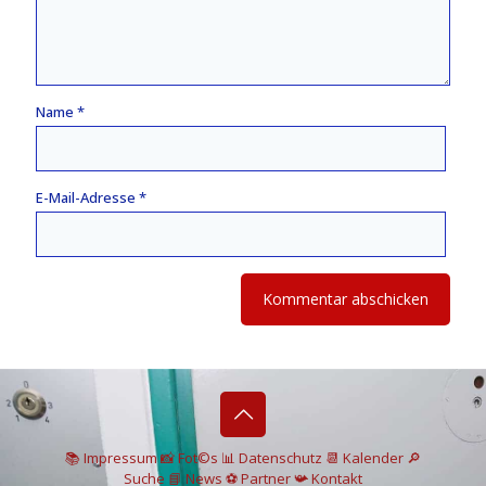
Name
*
E-Mail-Adresse
*
📚 I
mpressum
📸
Fot©s
📊
Datenschutz
📆 Kalender
🔎
Suche
📘 News
⚽
Partner
📯
Kontakt