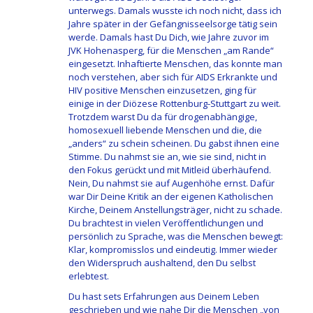
unterwegs. Damals wusste ich noch nicht, dass ich
Jahre später in der Gefängnisseelsorge tätig sein
werde. Damals hast Du Dich, wie Jahre zuvor im
JVK Hohenasperg, für die Menschen „am Rande“
eingesetzt. Inhaftierte Menschen, das konnte man
noch verstehen, aber sich für AIDS Erkrankte und
HIV positive Menschen einzusetzen, ging für
einige in der Diözese Rottenburg-Stuttgart zu weit.
Trotzdem warst Du da für drogenabhängige,
homosexuell liebende Menschen und die, die
„anders“ zu schein scheinen. Du gabst ihnen eine
Stimme. Du nahmst sie an, wie sie sind, nicht in
den Fokus gerückt und mit Mitleid überhäufend.
Nein, Du nahmst sie auf Augenhöhe ernst. Dafür
war Dir Deine Kritik an der eigenen Katholischen
Kirche, Deinem Anstellungsträger, nicht zu schade.
Du brachtest in vielen Veröffentlichungen und
persönlich zu Sprache, was die Menschen bewegt:
Klar, kompromisslos und eindeutig. Immer wieder
den Widerspruch aushaltend, den Du selbst
erlebtest.
Du hast sets Erfahrungen aus Deinem Leben
geschrieben und wie nahe Dir die Menschen „von