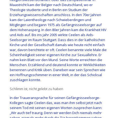
Maastricht kam der Belgier nach Deutsch­land, wo er
Theologie studierte und in Berlin ein Studium der
Erziehungswissenschaften an­schloss. In den 70er Jahren
kam der Laientheologe nach Schwie­berdingen und
Möglingen und begann 1975 als Gefängnisseel­sorger auf
dem Hohenasperg. In den 80er Jahren kam die Krank­heit HIV
und Aids auf. Bis ins Jahr 2005 wirkte Cee­len als Aids-
Seelsorger im Raum Stuttgart. Dass dies in der katholischen
Kirche und der Gesellschaft damals wie heute nicht einfach
war, davon berichtete er oft. Ceelen benannte viele Male die
Scheinheiligkeit seiner eigenen Kirche zur Sexuallehre. Er
nahm kein Blatt vor den Mund. Seine Worte erreichten die
Menschen. Erzählend und deutend konnte er Wirklichkeiten
benennen und Kritik üben. Daneben war sein Sprechen wie
ein Hoffnungsschimmer in einer Welt, in der das Schicksal
zuschlagen konnte.
Schlimm ist, nicht gelebt zu haben
In der Traueransprache für seinen Gefängnisseelsorge-
Kollegen sagte Ceelen das, was man ihm selbst jetzt nach
seinem Tod mit seinen eigenen Worten zusprechen kann:
„Wir auch tief traurig. Denn wir werden Dich niemals mehr
sehen, niemals mehr durch die Tür hereinkommen sehen.