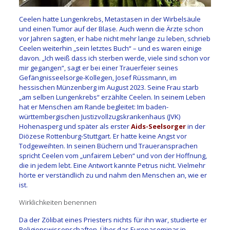
Ceelen hatte Lungenkrebs, Metastasen in der Wirbelsäule
und einen Tumor auf der Blase. Auch wenn die Ärzte schon
vor Jahren sagten, er habe nicht mehr lange zu leben, schrieb
Ceelen weiterhin „sein letztes Buch“ – und es waren einige
davon. „Ich weiß dass ich sterben werde, viele sind schon vor
mir gegangen“, sagt er bei einer Trauerfeier seines
Gefängnisseelsorge-Kollegen, Josef Rüssmann, im
hessischen Münzenberg im August 2023. Seine Frau starb
„am selben Lungenkrebs“ erzählte Ceelen. In seinem Leben
hat er Menschen am Rande begleitet: Im baden-
württembergischen Justizvollzugskrankenhaus (JVK)
Hohenasperg und später als erster
Aids-Seelsorger
in der
Diözese Rottenburg-Stuttgart. Er hatte keine Angst vor
Todgeweihten. In seinen Büchern und Traueransprachen
spricht Ceelen vom „unfairem Leben“ und von der Hoffnung,
die in jedem lebt. Eine Antwort kannte Petrus nicht. Vielmehr
hörte er verständlich zu und nahm den Menschen an, wie er
ist.
Wirklichkeiten benennen
Da der Zö­libat eines Priesters nichts für ihn war, studierte er
Religionswissenschaften. Über das Europaseminar in