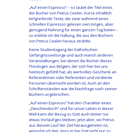
„Auf einen Espresso“ – so lautet der Titel eines
der Bücher von Petrus Ceelen. Kurze inhaltlich
tiefgreifende Texte, die zwar während eines
schnellen Espressos gelesen sein mögen, aber
genügend Nahrung für einen ganzen Tag bieten –
so erlebte ich die Haltung, die aus den Büchern
von Petrus Ceelen heraus strahlte.
Keine Studientagung der Katholischen
Gefängnisseelsorge und auch manch anderen
Veranstaltungen, bei denen die Bücher dieses
Theologen aus Belgien, der sich hier bei uns
heimisch gefühlt hat, als wertvolles Geschenk an
Referentinnen oder Referenten und verdiente
Personen überreicht worden ist. Auch an den
Schriftenständen war die Nachfrage nach seinen
Büchern ungebrochen.
„Auf einen Espresso“ hat den Charakter eines
„Zwischendurch“ und für unser Leben in dieser
Welt kann der Bezug zu Gott auch immer nur
etwas Vorläufiges bleiben. Jetzt aber, wo Petrus
aus diesem Lauf der Zeit herausgetreten ist,
wünsche ich ihm, dass er bei Gott nicht nur zu