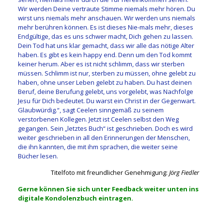
Wir werden Deine vertraute Stimme niemals mehr hören. Du
wirst uns niemals mehr anschauen. Wir werden uns niemals
mehr berühren können. Es ist dieses Nie-mals mehr, dieses
Endgültige, das es uns schwer macht, Dich gehen zu lassen.
Dein Tod hat uns klar gemacht, dass wir alle das nötige Alter
haben. Es gibt es kein happy end. Denn um den Tod kommt
keiner herum. Aber es ist nicht schlimm, dass wir sterben
müssen. Schlimm ist nur, sterben zu müssen, ohne gelebt zu
haben, ohne unser Leben gelebt zu haben. Du hast deinen
Beruf, deine Berufung gelebt, uns vorgelebt, was Nachfolge
Jesu für Dich bedeutet. Du warst ein Christ in der Gegenwart.
Glaubwürdig.“, sagt Ceelen sinngemäß zu seinem
verstorbenen Kollegen. Jetzt ist Ceelen selbst den Weg
gegangen. Sein „letztes Buch“ ist geschrieben. Doch es wird
weiter geschrieben in all den Erinnerungen der Menschen,
die ihn kannten, die mit ihm sprachen, die weiter seine
Bücher lesen.
Titelfoto mit freundlicher Genehmigung:
Jörg Fiedler
Gerne können Sie sich unter Feedback weiter unten ins
digitale Kondolenzbuch eintragen.