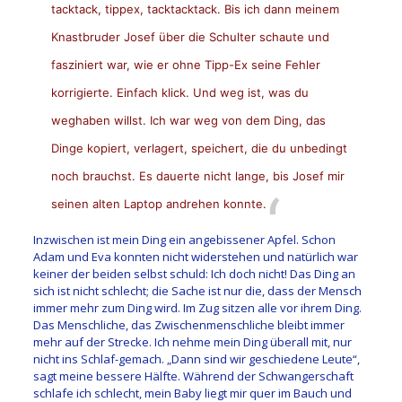
tacktack, tippex, tacktacktack. Bis ich dann meinem
Knastbruder Josef über die Schulter schaute und
fasziniert war, wie er ohne Tipp-Ex seine Fehler
korrigierte. Einfach klick. Und weg ist, was du
weghaben willst. Ich war weg von dem Ding, das
Dinge kopiert, verlagert, speichert, die du unbedingt
noch brauchst. Es dauerte nicht lange, bis Josef mir
seinen alten Laptop andrehen konnte.
Inzwischen ist mein Ding ein angebissener Apfel. Schon
Adam und Eva konnten nicht widerstehen und natürlich war
keiner der beiden selbst schuld: Ich doch nicht! Das Ding an
sich ist nicht schlecht; die Sache ist nur die, dass der Mensch
immer mehr zum Ding wird. Im Zug sitzen alle vor ihrem Ding.
Das Menschliche, das Zwischenmenschliche bleibt immer
mehr auf der Strecke. Ich nehme mein Ding überall mit, nur
nicht ins Schlaf-gemach. „Dann sind wir geschiedene Leute“,
sagt meine bessere Hälfte. Während der Schwangerschaft
schlafe ich schlecht, mein Baby liegt mir quer im Bauch und