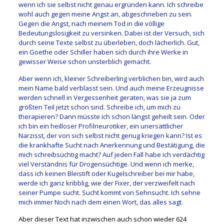
wenn ich sie selbst nicht genau ergründen kann. Ich schreibe
wohl auch gegen meine Angst an, abgeschrieben zu sein.
Gegen die Angst, nach meinem Tod in die völlige
Bedeutungslosigkeit zu versinken. Dabei ist der Versuch, sich
durch seine Texte selbst zu überleben, doch lächerlich. Gut,
ein Goethe oder Schiller haben sich durch ihre Werke in
gewisser Weise schon unsterblich gemacht.
Aber wenn ich, kleiner Schreiberling verblichen bin, wird auch
mein Name bald verblasst sein. Und auch meine Erzeugnisse
werden schnell in Vergessenheit geraten, was sie ja zum
größten Teil jetzt schon sind. Schreibe ich, um mich zu
therapieren? Dann müsste ich schon längst geheilt sein. Oder
ich bin ein heilloser Profilneurotiker, ein unersättlicher
Narzisst, der von sich selbst nicht genug kriegen kann? Ist es
die krankhafte Sucht nach Anerkennung und Bestätigung, die
mich schreibsüchtig macht? Auf jeden Fall habe ich verdächtig
viel Verständnis für Drogensüchtige. Und wenn ich merke,
dass ich keinen Bleistift oder Kugelschreiber bei mir habe,
werde ich ganz kribblig, wie der Fixer, der verzweifelt nach
seiner Pumpe sucht. Sucht kommt von Sehnsucht. Ich sehne
mich immer Noch nach dem einen Wort, das alles sagt.
Aber dieser Text hat inzwischen auch schon wieder 624