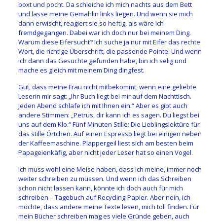
boxt und pocht. Da schleiche ich mich nachts aus dem Bett
und lasse meine Gemahlin links liegen. Und wenn sie mich
dann erwischt, reagiert sie so heftig, als wäre ich
fremdgegangen. Dabei war ich doch nur bei meinem Ding.
Warum diese Eifersucht? Ich suche ja nur mit Eifer das rechte
Wort, die richtige Überschrift, die passende Pointe. Und wenn
ich dann das Gesuchte gefunden habe, bin ich selig und
mache es gleich mit meinem Ding dingfest.
Gut, dass meine Frau nicht mitbekommt, wenn eine geliebte
Leserin mir sagt: „Ihr Buch liegt bei mir auf dem Nachttisch.
Jeden Abend schlafe ich mit Ihnen ein.“ Aber es gibt auch
andere Stimmen: „Petrus, dir kann ich es sagen. Du liegst bei
uns auf dem Klo.“ Fünf Minuten Stille: Die Lieblingslektüre für
das stille Örtchen. Auf einen Espresso liegt bei einigen neben
der Kaffeemaschine. Plappergeil liest sich am besten beim
Papageienkäfig, aber nicht jeder Leser hat so einen Vogel.
Ich muss wohl eine Meise haben, dass ich meine, immer noch
weiter schreiben zu müssen. Und wenn ich das Schreiben
schon nicht lassen kann, könnte ich doch auch für mich
schreiben – Tagebuch auf Recycling-Papier. Aber nein, ich
möchte, dass andere meine Texte lesen, mich toll finden. Für
mein Bücher schreiben mag es viele Gründe geben, auch