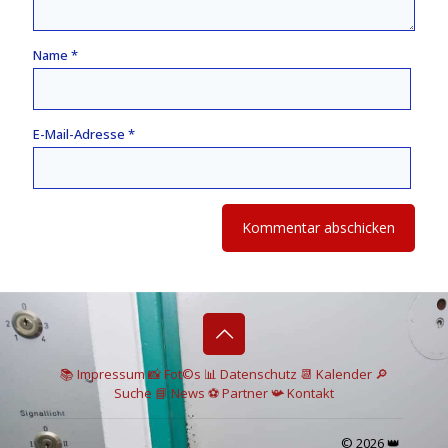
Name
*
E-Mail-Adresse
*
📚 I
mpressum
📸
Fot©s
📊
Datenschutz
📆 Kalender
🔎
Suche
📘 News
⚽
Partner
📯
Kontakt
© 2026 👑