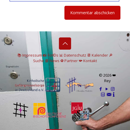
📚 I
mpressum
📸
Fot©s
📊
Datenschutz
📆 Kalender
🔎
Suche
📘 News
⚽
Partner
📯
Kontakt
© 2026 👑
Rey