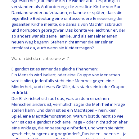
Agneskirche: „Bau meine Kirche wieder auf.“ Ursprünglich
verstanden als Aufforderung, die zerstörte Kirche von San
Damiano wieder aufzubauen, erkannte er später, dass die
eigentliche Bedeutung eine umfassendere Erneuerung der
gesamten Kirche meinte, die damals von Machtmissbrauch
und Korruption geprägt war. Das konnte vielleicht nur er, der
so anders war als seine Familie, und als einzelner einen
neuen Weg begann. Stehen nicht immer die einzelnen
entblösst da, auch wenn sie Kleider tragen?
Warum bist du nicht so wie wir?
Eigentlich ist es immer das gleiche Phänomen:
Ein Mensch wird isoliert, oder eine Gruppe von Menschen
wird isoliert, jedenfalls steht eine Mehrheit gegen eine
Minderheit, und dieses Gefälle, das stark sein in der Gruppe,
erdrückt.
Der Blick richtet sich auf das, was an dem einzelnen
Menschen anders ist, vermutlich sogar die Mehrheit in Frage
stellen kann. Und dann ist es ein Machtspiel – nein, kein
Spiel, eine Machtdemonstration. Warum bist du nicht so wie
wir? Ist das eigentlich noch eine Frage – oder nicht schon eher
eine Anklage, die Anpassung einfordert, und wenn sie nicht
geschieht, Ausgrenzung begründet? „Das ist er – oder sie – ja