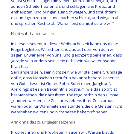
selbst schuld“ – sagen die Vielen dann. Und steinigen, und
zünden Scheiterhaufen an, und schlagen ans Kreuz, und
enthaupten, und bringen zum Schweigen, und schüchtern
ein, und grenzen aus, und machen schlecht, und wiegeln ab –
und sprechen Rechte ab. Warum bist du nicht so wie wir?
Nicht wahrhaben wollen
In diesem Advent, in dieser Weihnachtszeit kann uns diese
Frage begleiten. Wir richten uns aus auf den, von dem wir
sagen: Er war einer von uns, und gleichzeitig bekennen, dass
gerade sein anders sein, sein nicht sein wie wir erlösende
Kraft hat.
Sein anders sein, sein nicht sein wie wir stellt eine Grundlage
dafür, dass Menschen recht früh bekannt haben: Dieser ist
von Gott, dieser ist Gottes Sohn. Sohn einer „Jungfrau“.
Allerdings ist es ein Bekenntnis posthum, wie das so oft ist
bei Menschen, die nach ihrem Tod regelrecht in den Himmel
gehoben werden, die Zeit ihres Lebens ihrer Zeit voraus
waren oder für Wahrheiten einstanden, die die Meisten nicht
wahrhaben wollten und nicht selten bekämpft haben.
Arm ohne das zu Entgegensetzende
Prophetinnen und Propheten – sagen wir. Warum bist du