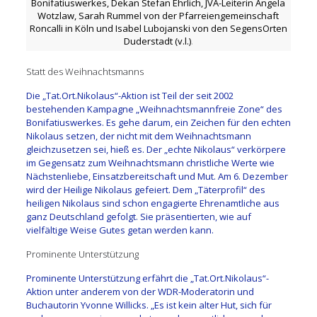
Bonifatiuswerkes, Dekan Stefan Ehrlich, JVA-Leiterin Angela
Wotzlaw, Sarah Rummel von der Pfarreiengemeinschaft
Roncalli in Köln und Isabel Lubojanski von den SegensOrten
Duderstadt (v.l.)
.
Statt des Weihnachtsmanns
Die „Tat.Ort.Nikolaus“-Aktion ist Teil der seit 2002
bestehenden Kampagne „Weihnachtsmannfreie Zone“ des
Bonifatiuswerkes. Es gehe darum, ein Zeichen für den echten
Nikolaus setzen, der nicht mit dem Weihnachtsmann
gleichzusetzen sei, hieß es. Der „echte Nikolaus“ verkörpere
im Gegensatz zum Weihnachtsmann christliche Werte wie
Nächstenliebe, Einsatzbereitschaft und Mut. Am 6. Dezember
wird der Heilige Nikolaus gefeiert. Dem „Täterprofil“ des
heiligen Nikolaus sind schon engagierte Ehrenamtliche aus
ganz Deutschland gefolgt. Sie präsentierten, wie auf
vielfältige Weise Gutes getan werden kann.
Prominente Unterstützung
Prominente Unterstützung erfährt die „Tat.Ort.Nikolaus“-
Aktion unter anderem von der WDR-Moderatorin und
Buchautorin Yvonne Willicks. „Es ist kein alter Hut, sich für