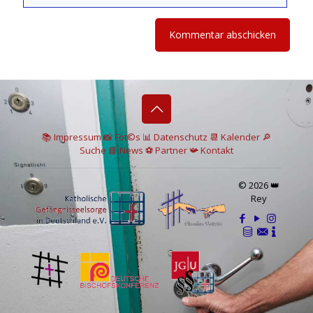
📚 I
mpressum
📸
Fot©s
📊
Datenschutz
📆 Kalender
🔎
Suche
📘 News
⚽
Partner
📯
Kontakt
© 2026 👑
Rey