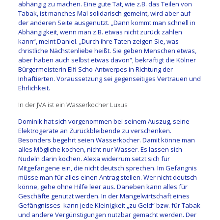
abhängig zu machen. Eine gute Tat, wie z.B. das Teilen von
Tabak, ist manches Mal solidarisch gemeint, wird aber auf
der anderen Seite ausgenutzt. „Dann kommt man schnell in
Abhängigkeit, wenn man z.B. etwas nicht zurück zahlen
kann“, meint Daniel. „Durch ihre Taten zeigen Sie, was
christliche Nächstenliebe heißt. Sie geben Menschen etwas,
aber haben auch selbst etwas davon“, bekräftigt die Kölner
Bürgermeisterin Elfi Scho-Antwerpes in Richtung der
Inhaftierten. Voraussetzung sei gegenseitiges Vertrauen und
Ehrlichkeit.
In der JVA ist ein Wasserkocher Luxus
Dominik hat sich vorgenommen bei seinem Auszug, seine
Elektrogeräte an Zurückbleibende zu verschenken.
Besonders begehrt seien Wasserkocher. Damit könne man
alles Mögliche kochen, nicht nur Wasser. Es lassen sich
Nudeln darin kochen. Alexa widerrum setzt sich für
Mitgefangene ein, die nicht deutsch sprechen. Im Gefängnis
müsse man für alles einen Antrag stellen. Wer nicht deutsch
könne, gehe ohne Hilfe leer aus. Daneben kann alles für
Geschäfte genutzt werden. In der Mangelwirtschaft eines
Gefängnisses kann jede Kleinigkeit „zu Geld“ bzw. für Tabak
und andere Vergünstigungen nutzbar gemacht werden. Der