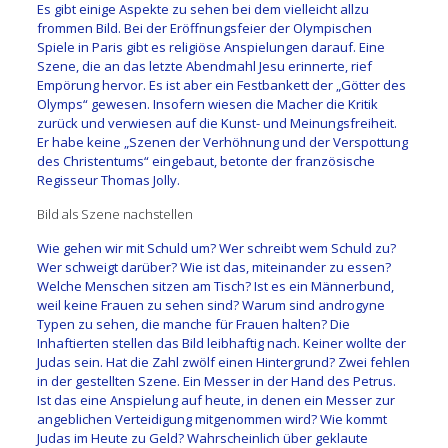
Es gibt einige Aspekte zu sehen bei dem vielleicht allzu
frommen Bild. Bei der Eröffnungsfeier der Olympischen
Spiele in Paris gibt es religiöse Anspielungen darauf. Eine
Szene, die an das letzte Abendmahl Jesu erinnerte, rief
Empörung hervor. Es ist aber ein Festbankett der „Götter des
Olymps“ gewesen.
Insofern wiesen die Macher die Kritik
zurück und verwiesen auf die Kunst- und Meinungsfreiheit.
Er habe keine „Szenen der Verhöhnung und der Verspottung
des Christentums“ eingebaut, betonte der französische
Regisseur Thomas Jolly.
Bild als Szene nachstellen
Wie gehen wir mit Schuld um? Wer schreibt wem Schuld zu?
Wer schweigt darüber? Wie ist das, miteinander zu essen?
Welche Menschen sitzen am Tisch? Ist es ein Männerbund,
weil keine Frauen zu sehen sind? Warum sind androgyne
Typen zu sehen, die manche für Frauen halten? Die
Inhaftierten stellen das Bild leibhaftig nach. Keiner wollte der
Judas sein. Hat die Zahl zwölf einen Hintergrund? Zwei fehlen
in der gestellten Szene. Ein Messer in der Hand des Petrus.
Ist das eine Anspielung auf heute, in denen ein Messer zur
angeblichen Verteidigung mitgenommen wird? Wie kommt
Judas im Heute zu Geld? Wahrscheinlich über geklaute