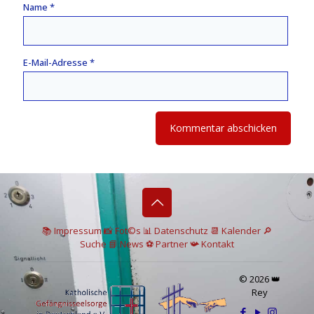
Name
*
E-Mail-Adresse
*
📚 I
mpressum
📸
Fot©s
📊
Datenschutz
📆 Kalender
🔎
Suche
📘 News
⚽
Partner
📯
Kontakt
© 2026 👑
Rey