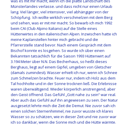
was es mit mir macht, wenn ich die platte Landschaft des
Münsterlandes verlasse. und dass nicht nur einen Urlaub
lang. Viel länger, viel intensiver, viel abhängiger von der
Schöpfung. Ich wollte wirklich verschmelzen mit dem Berg
und sehen, was er mit mir macht. So bewarb ich mich 1992
beim CAI (Club Alpino Italiano) auf die Stelle eines
Hüttenwirtes in den italienischen Alpen. Inzwischen hatte ich
meine Kaplanstellen hinter mich gebracht und die
Pfarrerstelle stand bevor. Nach einem Gespräch mit dem
Bischof konnte es losgehen. So wurde ich über einen
Bekannten tatsächlich für die Saison 1993 Hüttenwirt auf
3.194 Meter über N.N. Das Becherhaus, so heißt dieses
Berghaus, liegt auf einem Gipfel, umgeben von Gletscher
(damals zumindest). Wasser erhielt ich nur, wenn ich Schnee
zum Schmelzen brachte. Feuer nur, indem ich Holz aus dem
Tal hochholte und in der Sonne trocknen ließ. Die Erlebnisse
waren überwältigend. Wieder körperlich anstrengend, aber
den Geist öffnend. Das Gefühl „Gott nahe zu sein“ war real.
Aber auch das Gefühl auf ihn angewiesen zu sein. Der Natur
ausgesetzt lehrte mich die Zeit die Demut. Nie zuvor sah ich
einen solchen Sternenhimmel, nie zuvor wusste ich klares
Wasser so zu schätzen, wie in dieser Zeit und nie zuvor war
ich so dankbar, wenn die Sonne mich und die Hütte wärmte.