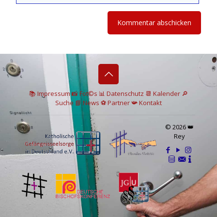
📚 I
mpressum
📸
Fot©s
📊
Datenschutz
📆 Kalender
🔎
Suche
📘 News
⚽
Partner
📯
Kontakt
© 2026 👑
Rey