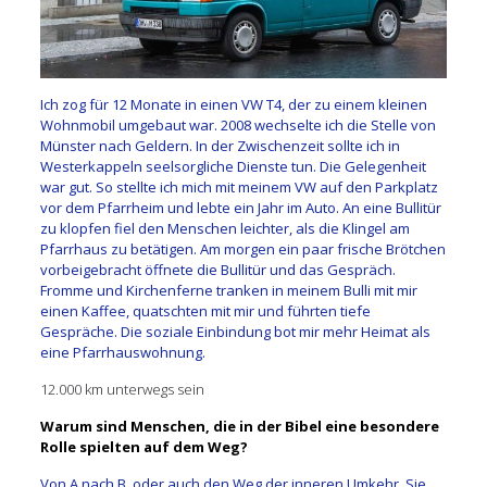
Ich zog für 12 Monate in einen VW T4, der zu einem kleinen
Wohnmobil umgebaut war. 2008 wechselte ich die Stelle von
Münster nach Geldern. In der Zwischenzeit sollte ich in
Westerkappeln seelsorgliche Dienste tun. Die Gelegenheit
war gut. So stellte ich mich mit meinem VW auf den Parkplatz
vor dem Pfarrheim und lebte ein Jahr im Auto. An eine Bullitür
zu klopfen fiel den Menschen leichter, als die Klingel am
Pfarrhaus zu betätigen. Am morgen ein paar frische Brötchen
vorbeigebracht öffnete die Bullitür und das Gespräch.
Fromme und Kirchenferne tranken in meinem Bulli mit mir
einen Kaffee, quatschten mit mir und führten tiefe
Gespräche. Die soziale Einbindung bot mir mehr Heimat als
eine Pfarrhauswohnung.
12.000 km unterwegs sein
Warum sind Menschen, die in der Bibel eine besondere
Rolle spielten auf dem Weg?
Von A nach B, oder auch den Weg der inneren Umkehr. Sie