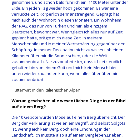
genommen, und schon bald fuhr ich ein. 1100 Meter unter der
Erde. Bin jeden Tag wieder hoch gekommen. Es war eine
verrückte Zeit. Körperlich sehr anstrengend. Geprägt hat
mich auch der Wohnort in diesen Monaten. Ein Wohnheim
der RAG, das nur von Türken und mir, als einzigem
Deutschen, bewohnt war. Wenngleich ich alles nur auf Zeit
geplant hatte, prägte mich diese Zeit. In meinem
Menschenbild und in meiner Wertschätzung gegenüber der
Schöpfung. In meiner Faszination nicht zu wissen, ob einen
Kilometer über mir die Sonne schien, oder die Welt
zusammenbrach. Nie zuvor ahnte ich, dass ich letztendlich
gehalten bin von einem Gott und mich kein Mensch hier
unten wieder rausholen kann, wenn alles über über mir
zusammenbricht.
Hüttenwirt in den italienischen Alpen
Warum geschehen alle wesentlichen Dinge in der Bibel
auf einem Berg?
Die 10 Gebote wurden Mose auf einem Berg überreicht. Der
Berg der Verklärung ist vielen ein Begriff, und selbst Golgota
ist, wenngleich kein Berg, doch eine Erhöhung in der
Landschaft. Ich musste also auf einem Berg leben.Erleben,