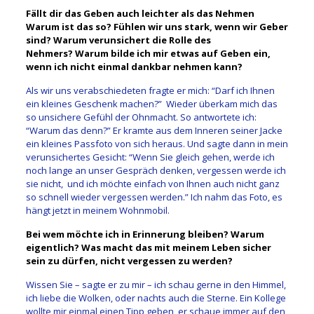
Fällt dir das Geben auch leichter als das Nehmen
Warum ist das so? Fühlen wir uns stark, wenn wir Geber
sind? Warum verunsichert die Rolle des
Nehmers? Warum bilde ich mir etwas auf Geben ein,
wenn ich nicht einmal dankbar nehmen kann?
Als wir uns verabschiedeten fragte er mich: “Darf ich Ihnen
ein kleines Geschenk machen?” Wieder überkam mich das
so unsichere Gefühl der Ohnmacht. So antwortete ich:
“Warum das denn?” Er kramte aus dem Inneren seiner Jacke
ein kleines Passfoto von sich heraus. Und sagte dann in mein
verunsichertes Gesicht: “Wenn Sie gleich gehen, werde ich
noch lange an unser Gespräch denken, vergessen werde ich
sie nicht, und ich möchte einfach von Ihnen auch nicht ganz
so schnell wieder vergessen werden.” Ich nahm das Foto, es
hängt jetzt in meinem Wohnmobil.
Bei wem möchte ich in Erinnerung bleiben? Warum
eigentlich? Was macht das mit meinem Leben sicher
sein zu dürfen, nicht vergessen zu werden?
Wissen Sie – sagte er zu mir – ich schau gerne in den Himmel,
ich liebe die Wolken, oder nachts auch die Sterne. Ein Kollege
wollte mir einmal einen Tipp geben, er schaue immer auf den