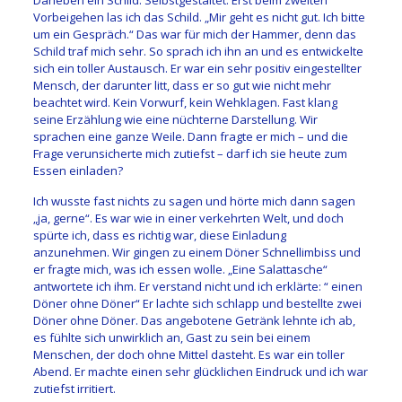
Daneben ein Schild. Selbstgestaltet. Erst beim zweiten
Vorbeigehen las ich das Schild. „Mir geht es nicht gut. Ich bitte
um ein Gespräch.“ Das war für mich der Hammer, denn das
Schild traf mich sehr. So sprach ich ihn an und es entwickelte
sich ein toller Austausch. Er war ein sehr positiv eingestellter
Mensch, der darunter litt, dass er so gut wie nicht mehr
beachtet wird. Kein Vorwurf, kein Wehklagen. Fast klang
seine Erzählung wie eine nüchterne Darstellung. Wir
sprachen eine ganze Weile. Dann fragte er mich – und die
Frage verunsicherte mich zutiefst – darf ich sie heute zum
Essen einladen?
Ich wusste fast nichts zu sagen und hörte mich dann sagen
„ja, gerne“. Es war wie in einer verkehrten Welt, und doch
spürte ich, dass es richtig war, diese Einladung
anzunehmen. Wir gingen zu einem Döner Schnellimbiss und
er fragte mich, was ich essen wolle. „Eine Salattasche“
antwortete ich ihm. Er verstand nicht und ich erklärte: “ einen
Döner ohne Döner“ Er lachte sich schlapp und bestellte zwei
Döner ohne Döner. Das angebotene Getränk lehnte ich ab,
es fühlte sich unwirklich an, Gast zu sein bei einem
Menschen, der doch ohne Mittel dasteht. Es war ein toller
Abend. Er machte einen sehr glücklichen Eindruck und ich war
zutiefst irritiert.