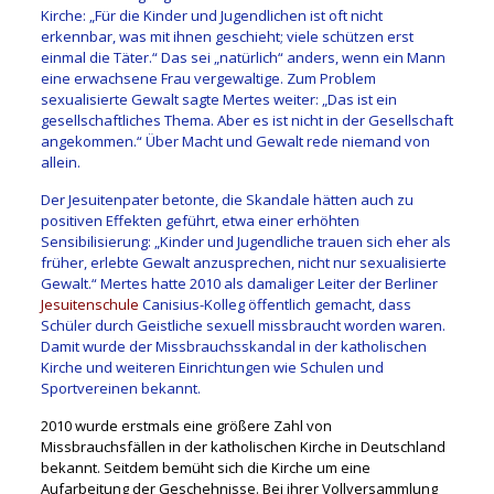
Kirche: „Für die Kinder und Jugendlichen ist oft nicht
erkennbar, was mit ihnen geschieht; viele schützen erst
einmal die Täter.“ Das sei „natürlich“ anders, wenn ein Mann
eine erwachsene Frau vergewaltige. Zum Problem
sexualisierte Gewalt sagte Mertes weiter: „Das ist ein
gesellschaftliches Thema. Aber es ist nicht in der Gesellschaft
angekommen.“ Über Macht und Gewalt rede niemand von
allein.
Der Jesuitenpater betonte, die Skandale hätten auch zu
positiven Effekten geführt, etwa einer erhöhten
Sensibilisierung: „Kinder und Jugendliche trauen sich eher als
früher, erlebte Gewalt anzusprechen, nicht nur sexualisierte
Gewalt.“ Mertes hatte 2010 als damaliger Leiter der Berliner
Jesuitenschule
Canisius-Kolleg öffentlich gemacht, dass
Schüler durch Geistliche sexuell missbraucht worden waren.
Damit wurde der Missbrauchsskandal in der katholischen
Kirche und weiteren Einrichtungen wie Schulen und
Sportvereinen bekannt.
2010 wurde erstmals eine größere Zahl von
Missbrauchsfällen in der katholischen Kirche in Deutschland
bekannt. Seitdem bemüht sich die Kirche um eine
Aufarbeitung der Geschehnisse. Bei ihrer Vollversammlung