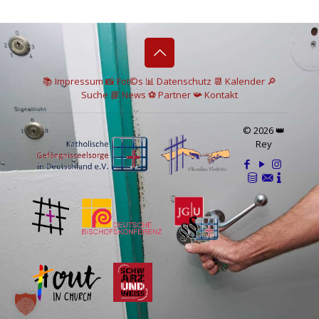
📚 I
mpressum
📸
Fot©s
📊
Datenschutz
📆 Kalender
🔎
Suche
📘 News
⚽
Partner
📯
Kontakt
© 2026 👑
Rey