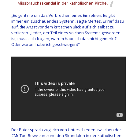
Missbrauchsskandal in der katholischen Kirche.
„Es geht nie um das Verbrechen eines Einzelnen. Es gibt
immer ein zuschauendes System“, sagte Mertes. Er rief dazu
auf, die Angst vor dem kritischen Blick auf sich selbst zu
verlieren. „Jeder, der Teil eines solchen Systems geworden
ist, muss sich fragen, warum habe ich das nicht gemerkt?
Oder warum habe ich geschwiegen?“
Der Pater sprach zugleich von Unterschieden zwischen der
#MeToo-Bewegung und den Skandalen in der katholischen