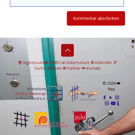
📚 I
mpressum
📸
Fot©s
📊
Datenschutz
📆 Kalender
🔎
Suche
📘 News
⚽
Partner
📯
Kontakt
© 2026 👑
Rey