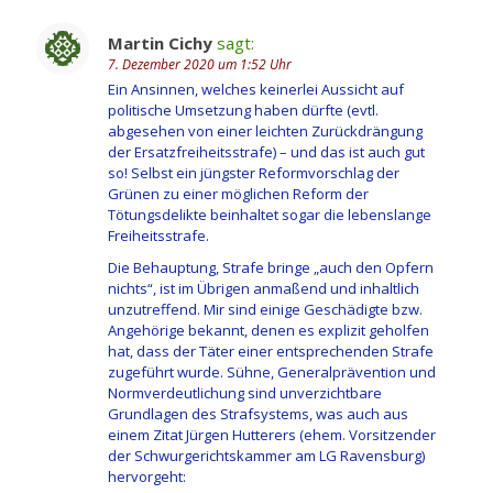
Martin Cichy
sagt:
7. Dezember 2020 um 1:52 Uhr
Ein Ansinnen, welches keinerlei Aussicht auf
politische Umsetzung haben dürfte (evtl.
abgesehen von einer leichten Zurückdrängung
der Ersatzfreiheitsstrafe) – und das ist auch gut
so! Selbst ein jüngster Reformvorschlag der
Grünen zu einer möglichen Reform der
Tötungsdelikte beinhaltet sogar die lebenslange
Freiheitsstrafe.
Die Behauptung, Strafe bringe „auch den Opfern
nichts“, ist im Übrigen anmaßend und inhaltlich
unzutreffend. Mir sind einige Geschädigte bzw.
Angehörige bekannt, denen es explizit geholfen
hat, dass der Täter einer entsprechenden Strafe
zugeführt wurde. Sühne, Generalprävention und
Normverdeutlichung sind unverzichtbare
Grundlagen des Strafsystems, was auch aus
einem Zitat Jürgen Hutterers (ehem. Vorsitzender
der Schwurgerichtskammer am LG Ravensburg)
hervorgeht: