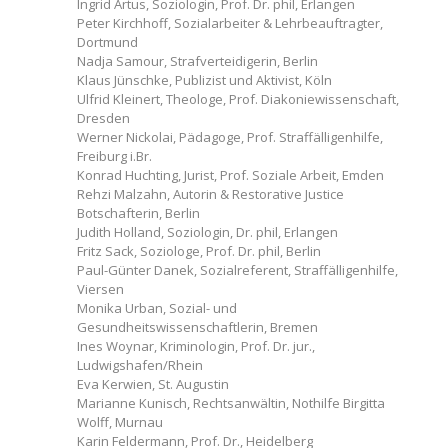
Ingrid Artus, Soziologin, Prof. Dr. phil, Erlangen
Peter Kirchhoff, Sozialarbeiter & Lehrbeauftragter,
Dortmund
Nadja Samour, Strafverteidigerin, Berlin
Klaus Jünschke, Publizist und Aktivist, Köln
Ulfrid Kleinert, Theologe, Prof. Diakoniewissenschaft,
Dresden
Werner Nickolai, Pädagoge, Prof. Straffälligenhilfe,
Freiburg i.Br.
Konrad Huchting, Jurist, Prof. Soziale Arbeit, Emden
Rehzi Malzahn, Autorin & Restorative Justice
Botschafterin, Berlin
Judith Holland, Soziologin, Dr. phil, Erlangen
Fritz Sack, Soziologe, Prof. Dr. phil, Berlin
Paul-Günter Danek, Sozialreferent, Straffälligenhilfe,
Viersen
Monika Urban, Sozial- und
Gesundheitswissenschaftlerin, Bremen
Ines Woynar, Kriminologin, Prof. Dr. jur.,
Ludwigshafen/Rhein
Eva Kerwien, St. Augustin
Marianne Kunisch, Rechtsanwältin, Nothilfe Birgitta
Wolff, Murnau
Karin Feldermann, Prof. Dr., Heidelberg