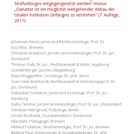
Strafvollzuges entgegengesetzt werden“ müsse.
„Darunter ist ein möglichst weitgehender Abbau der
totalen Institution Gefängnis zu verstehen“ (7. Auflage,
2017).
Johannes Feest, Jurist und Rechtssoziologe, Prof. Dr.
Soz.Wiss, Bremen
Christine Graebsch, Juristin und Kriminologin, Prof. Dr. jur.,
Dortmund
Thomas Galli, Dr. jur. , Rechtsanwalt & Autor, Augsburg
Gundel Berger, Juristin, Magdeburg
Klaus Roggenthin, Soziologe, Dr. phil., Bonn
Sven-Uwe Burkhardt, Rechtsanwalt & Vertretungsprof. Dr.
jur., Dortmund
Sebastian Scheerer, Jurist und Soziologe, Prof. Dr. jur,
Hamburg
Gaby Temme, Juristin & Kriminologin, Prof. Dr. jur., Düsseldorf
Christian Herrgesell, Politologe, Berlin
Sevda Bozbalak, Sozialarbeiterin, Dortmund
Elke Bahl, Pädagogin, Bremen
Helmut Pollähne, Strafverteidiger, Prof. Dr. jur, Bremen
Bettina Paul, Kriminologin & Sozialpädagogin, Dr. phil,