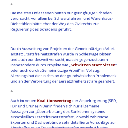
2.
Die meisten Entlassenen hatten nur geringfügige Schäden
verursacht, vor allem bei Schwarzfahrern und Warenhaus-
Diebstählen hätte eher der Weg des Zivilrechts zur
Regulierung des Schadens geführt.
3.
Durch Ausweitung von Projekten der Gemeinnützigen Arbeit
anstatt Ersatzfreiheitsstrafen wurde in Schleswig-Holstein
und auch bundesweit versucht, massiv gegenzusteuern –
insbesondere durch Projekte wie „
Schwitzen statt Sitzen
“
oder auch durch „Gemeinnützige Arbeit“ im Vollzug.
Allerdings hat dies nichts an der grundsätzlichen Problematik
und an der Verbreitung der Eersatzfreiheitsstrafe geändert.
4.
Auch im neuen
Koalitionsvertrag
der Ampelregierung (SPD,
FDP und Grüne) in Berlin finden sich nur allgemeine
Aussagen zur „Überarbeitung des Sanktionensystems
einschließlich Ersatzfreiheitsstrafen“, obwohl zahlreiche
Experten und Dachverbände sehr detaillierte Vorschläge zur
Abschaffung von Ersatzfreiheitsstrafen vorgelegt hatten.