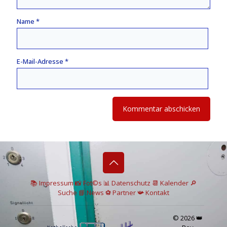
Name
*
E-Mail-Adresse
*
📚 I
mpressum
📸
Fot©s
📊
Datenschutz
📆 Kalender
🔎
Suche
📘 News
⚽
Partner
📯
Kontakt
© 2026 👑