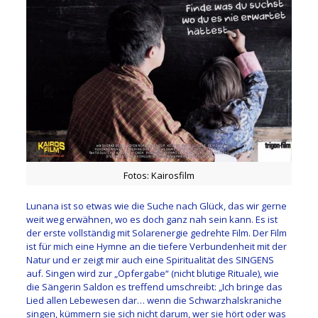
Fotos: Kairosfilm
Lunana ist so etwas wie die Suche nach Glück, das wir gerne
weit weg erwähnen, wo es doch ganz nah sein kann. Es ist
der erste vollständig mit Solarenergie gedrehte Film. Der Film
ist für mich eine Hymne an die tiefere Verbundenheit mit der
Natur und er zeigt mir auch eine Spiritualität des SINGENS
auf. Singen wird zur „Opfergabe“ (nicht blutige Rituale), wie
die Sängerin Saldon es treffend umschreibt: „Ich bringe das
Lied allen Lebewesen dar… wenn die Schwarzhalskraniche
singen, kümmern sie sich nicht darum, wer sie hört oder was