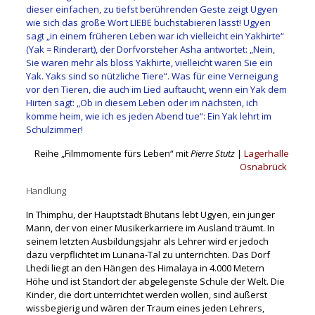
dieser einfachen, zu tiefst berührenden Geste zeigt Ugyen
wie sich das große Wort LIEBE buchstabieren lässt! Ugyen
sagt „in einem früheren Leben war ich vielleicht ein Yakhirte“
(Yak = Rinderart), der Dorfvorsteher Asha antwortet: „Nein,
Sie waren mehr als bloss Yakhirte, vielleicht waren Sie ein
Yak. Yaks sind so nützliche Tiere“. Was für eine Verneigung
vor den Tieren, die auch im Lied auftaucht, wenn ein Yak dem
Hirten sagt: „Ob in diesem Leben oder im nächsten, ich
komme heim, wie ich es jeden Abend tue“: Ein Yak lehrt im
Schulzimmer!
Reihe „Filmmomente fürs Leben“ mit
Pierre Stutz
|
Lagerhalle
Osnabrück
Handlung
In Thimphu, der Hauptstadt Bhutans lebt Ugyen, ein junger
Mann, der von einer Musikerkarriere im Ausland träumt. In
seinem letzten Ausbildungsjahr als Lehrer wird er jedoch
dazu verpflichtet im Lunana-Tal zu unterrichten. Das Dorf
Lhedi liegt an den Hängen des Himalaya in 4.000 Metern
Höhe und ist Standort der abgelegenste Schule der Welt. Die
Kinder, die dort unterrichtet werden wollen, sind äußerst
wissbegierig und wären der Traum eines jeden Lehrers,