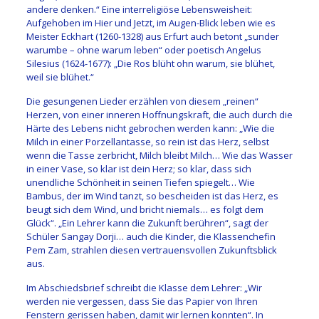
andere denken.“ Eine interreligiöse Lebensweisheit:
Aufgehoben im Hier und Jetzt, im Augen-Blick leben wie es
Meister Eckhart (1260-1328) aus Erfurt auch betont „sunder
warumbe – ohne warum leben“ oder poetisch Angelus
Silesius (1624-1677): „Die Ros blüht ohn warum, sie blühet,
weil sie blühet.“
Die gesungenen Lieder erzählen von diesem „reinen“
Herzen, von einer inneren Hoffnungskraft, die auch durch die
Härte des Lebens nicht gebrochen werden kann: „Wie die
Milch in einer Porzellantasse, so rein ist das Herz, selbst
wenn die Tasse zerbricht, Milch bleibt Milch… Wie das Wasser
in einer Vase, so klar ist dein Herz; so klar, dass sich
unendliche Schönheit in seinen Tiefen spiegelt… Wie
Bambus, der im Wind tanzt, so bescheiden ist das Herz, es
beugt sich dem Wind, und bricht niemals… es folgt dem
Glück“. „Ein Lehrer kann die Zukunft berühren“, sagt der
Schüler Sangay Dorji… auch die Kinder, die Klassenchefin
Pem Zam, strahlen diesen vertrauensvollen Zukunftsblick
aus.
Im Abschiedsbrief schreibt die Klasse dem Lehrer: „Wir
werden nie vergessen, dass Sie das Papier von Ihren
Fenstern gerissen haben, damit wir lernen konnten“. In