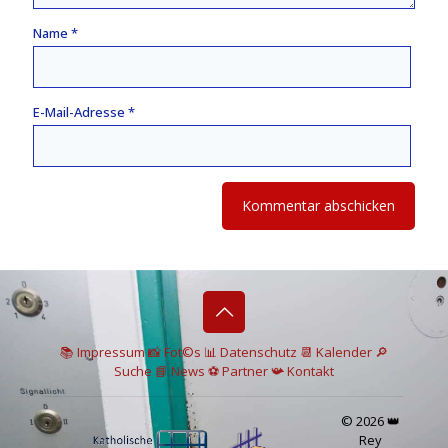
Name
*
E-Mail-Adresse
*
📚 I
mpressum
📸
Fot©s
📊
Datenschutz
📆 Kalender
🔎
Suche
📘 News
⚽
Partner
📯
Kontakt
© 2026 👑
Rey