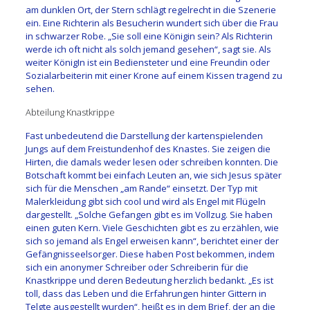
am dunklen Ort, der Stern schlägt regelrecht in die Szenerie
ein. Eine Richterin als Besucherin wundert sich über die Frau
in schwarzer Robe. „Sie soll eine Königin sein? Als Richterin
werde ich oft nicht als solch jemand gesehen“, sagt sie. Als
weiter KönigIn ist ein Bediensteter und eine Freundin oder
Sozialarbeiterin mit einer Krone auf einem Kissen tragend zu
sehen.
Abteilung Knastkrippe
Fast unbedeutend die Darstellung der kartenspielenden
Jungs auf dem Freistundenhof des Knastes. Sie zeigen die
Hirten, die damals weder lesen oder schreiben konnten. Die
Botschaft kommt bei einfach Leuten an, wie sich Jesus später
sich für die Menschen „am Rande“ einsetzt. Der Typ mit
Malerkleidung gibt sich cool und wird als Engel mit Flügeln
dargestellt. „Solche Gefangen gibt es im Vollzug. Sie haben
einen guten Kern. Viele Geschichten gibt es zu erzählen, wie
sich so jemand als Engel erweisen kann“, berichtet einer der
Gefängnisseelsorger. Diese haben Post bekommen, indem
sich ein anonymer Schreiber oder Schreiberin für die
Knastkrippe und deren Bedeutung herzlich bedankt. „Es ist
toll, dass das Leben und die Erfahrungen hinter Gittern in
Telgte ausgestellt wurden“, heißt es in dem Brief, der an die