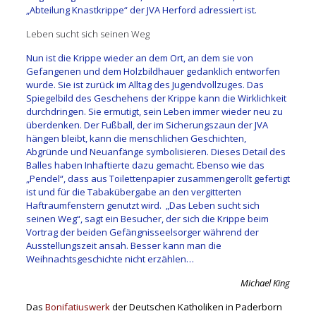
„Abteilung Knastkrippe“ der JVA Herford adressiert ist.
Leben sucht sich seinen Weg
Nun ist die Krippe wieder an dem Ort, an dem sie von
Gefangenen und dem Holzbildhauer gedanklich entworfen
wurde. Sie ist zurück im Alltag des Jugendvollzuges. Das
Spiegelbild des Geschehens der Krippe kann die Wirklichkeit
durchdringen. Sie ermutigt, sein Leben immer wieder neu zu
überdenken. Der Fußball, der im Sicherungszaun der JVA
hängen bleibt, kann die menschlichen Geschichten,
Abgründe und Neuanfänge symbolisieren. Dieses Detail des
Balles haben Inhaftierte dazu gemacht. Ebenso wie das
„Pendel“, dass aus Toilettenpapier zusammengerollt gefertigt
ist und für die Tabakübergabe an den vergitterten
Haftraumfenstern genutzt wird. „Das Leben sucht sich
seinen Weg“, sagt ein Besucher, der sich die Krippe beim
Vortrag der beiden Gefängnisseelsorger während der
Ausstellungszeit ansah. Besser kann man die
Weihnachtsgeschichte nicht erzählen…
Michael King
Das
Bonifatiuswerk
der Deutschen Katholiken in Paderborn