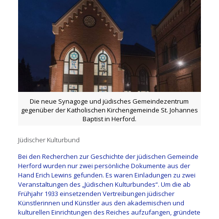
Die neue Synagoge und jüdisches Gemeindezentrum
gegenüber der Katholischen Kirchengemeinde St. Johannes
Baptist in Herford.
Jüdischer Kulturbund
Bei den Recherchen zur Geschichte der jüdischen Gemeinde
Herford wurden nur zwei persönliche Dokumente aus der
Hand Erich Lewins gefunden. Es waren Einladungen zu zwei
Veranstaltungen des „Jüdischen Kulturbundes“. Um die ab
Frühjahr 1933 einsetzenden Vertreibungen jüdischer
Künstlerinnen und Künstler aus den akademischen und
kulturellen Einrichtungen des Reiches aufzufangen, gründete