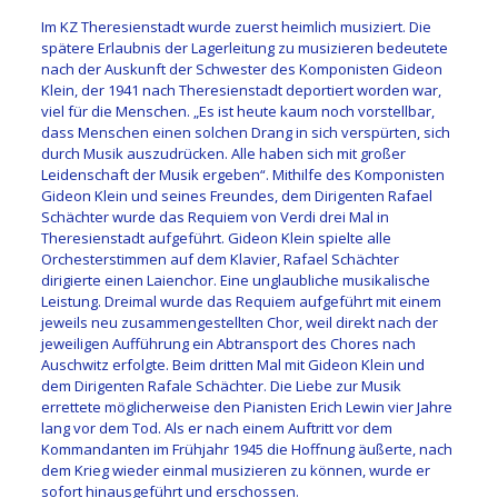
Im KZ Theresienstadt wurde zuerst heimlich musiziert. Die
spätere Erlaubnis der Lagerleitung zu musizieren bedeutete
nach der Auskunft der Schwester des Komponisten Gideon
Klein, der 1941 nach Theresienstadt deportiert worden war,
viel für die Menschen. „Es ist heute kaum noch vorstellbar,
dass Menschen einen solchen Drang in sich verspürten, sich
durch Musik auszudrücken. Alle haben sich mit großer
Leidenschaft der Musik ergeben“. Mithilfe des Komponisten
Gideon Klein und seines Freundes, dem Dirigenten Rafael
Schächter wurde das Requiem von Verdi drei Mal in
Theresienstadt aufgeführt. Gideon Klein spielte alle
Orchesterstimmen auf dem Klavier, Rafael Schächter
dirigierte einen Laienchor. Eine unglaubliche musikalische
Leistung. Dreimal wurde das Requiem aufgeführt mit einem
jeweils neu zusammengestellten Chor, weil direkt nach der
jeweiligen Aufführung ein Abtransport des Chores nach
Auschwitz erfolgte. Beim dritten Mal mit Gideon Klein und
dem Dirigenten Rafale Schächter. Die Liebe zur Musik
errettete möglicherweise den Pianisten Erich Lewin vier Jahre
lang vor dem Tod. Als er nach einem Auftritt vor dem
Kommandanten im Frühjahr 1945 die Hoffnung äußerte, nach
dem Krieg wieder einmal musizieren zu können, wurde er
sofort hinausgeführt und erschossen.