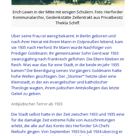
Erich Lewin in der Mitte mit einigen Schülern. Foto: Herforder
Kommunalarchiv, Gedenkstätte Zellentrakt aus Privatbesitz
Thekla Schiff.
Über seine Frau ist wenig bekannt. In Berlin geboren und
nach ihrer Heirat mit ihrem Mann in Ostpreußen lebend, kam
sie 1935 nach Herford. Ihr Mann wurde Nachfolger von
Prediger Goldmann. Ihr gemeinsamer Sohn Gerd war 1933
zwanzigjährig nach Frankreich geflohen. Die Eltern blieben im
Reich. Was war das für eine Stadt, in die beide im Jahr 1935
kamen? Die Beerdigung seines Vorgängers Goldmann hatte
hohe Wellen geschlagen. Der „Stürmer‘“ hetzte über eine
Kleinstadt, in der ein evangelischer und katholischer
Theologe wagten, ihrem jüdischen Amtskollegen das letzte
Geleit zu geben.
Antijüdischer Terror ab 1933
Die Stadt selbst hatte in der Zeit zwischen 1933 und 1935 eine
für die damalige Zeit extreme Fülle von Ausschreitungen
erlebt, die alle auf das Konto des Herforder SA-Chefs
Niebuhr gingen. Von September 1933 bis Juli 1934 überzog er