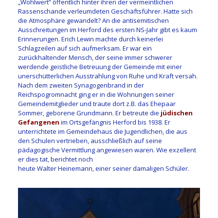
„Wohlwert“ öffentlich hinter ihren der vermeintlichen
Rassenschande verleumdeten Geschäftsführer. Hatte sich
die Atmosphäre gewandelt? An die antisemitischen
Ausschreitungen im Herford des ersten NS-Jahr gibt es kaum
Erinnerungen. Erich Lewin machte durch keinerlei
Schlagzeilen auf sich aufmerksam. Er war ein
zurückhaltender Mensch, der seine immer schwerer
werdende geistliche Betreuung der Gemeinde mit einer
unerschütterlichen Ausstrahlung von Ruhe und Kraft versah.
Nach dem zweiten Synagogenbrand in der
Reichspogromnacht ging er in die Wohnungen seiner
Gemeindemitglieder und traute dort z.B. das Ehepaar
Sommer, geborene Grundmann. Er betreute die
jüdischen
Gefangenen
im Ortsgefängnis Herford bis 1938. Er
unterrichtete im Gemeindehaus die Jugendlichen, die aus
den Schulen vertrieben, ausschließlich auf seine
pädagogische Vermittlung angewiesen waren. Wie exzellent
er dies tat, berichtet noch
heute Walter Heinemann, einer seiner damaligen Schüler.