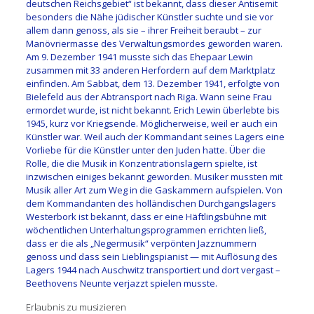
deutschen Reichsgebiet“ ist bekannt, dass dieser Antisemit
besonders die Nähe jüdischer Künstler suchte und sie vor
allem dann genoss, als sie – ihrer Freiheit beraubt – zur
Manövriermasse des Verwaltungsmordes geworden waren.
Am 9. Dezember 1941 musste sich das Ehepaar Lewin
zusammen mit 33 anderen Herfordern auf dem Marktplatz
einfinden. Am Sabbat, dem 13. Dezember 1941, erfolgte von
Bielefeld aus der Abtransport nach Riga. Wann seine Frau
ermordet wurde, ist nicht bekannt. Erich Lewin überlebte bis
1945, kurz vor Kriegsende. Möglicherweise, weil er auch ein
Künstler war. Weil auch der Kommandant seines Lagers eine
Vorliebe für die Künstler unter den Juden hatte. Über die
Rolle, die die Musik in Konzentrationslagern spielte, ist
inzwischen einiges bekannt geworden. Musiker mussten mit
Musik aller Art zum Weg in die Gaskammern aufspielen. Von
dem Kommandanten des holländischen Durchgangslagers
Westerbork ist bekannt, dass er eine Häftlingsbühne mit
wöchentlichen Unterhaltungsprogrammen errichten ließ,
dass er die als „Negermusik“ verpönten Jazznummern
genoss und dass sein Lieblingspianist — mit Auflösung des
Lagers 1944 nach Auschwitz transportiert und dort vergast –
Beethovens Neunte verjazzt spielen musste.
Erlaubnis zu musizieren