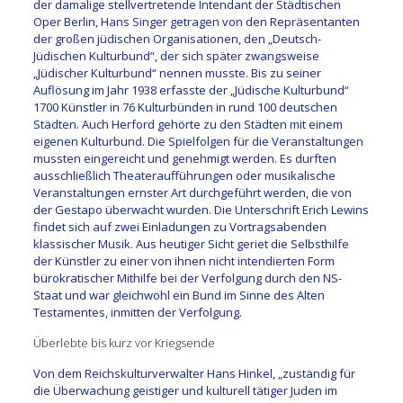
der damalige stellvertretende Intendant der Städtischen
Oper Berlin, Hans Singer getragen von den Repräsentanten
der großen jüdischen Organisationen, den „Deutsch-
Jüdischen Kulturbund“, der sich später zwangsweise
„Jüdischer Kulturbund“ nennen musste. Bis zu seiner
Auflösung im Jahr 1938 erfasste der „Jüdische Kulturbund“
1700 Künstler in 76 Kulturbünden in rund 100 deutschen
Städten. Auch Herford gehörte zu den Städten mit einem
eigenen Kulturbund. Die Spielfolgen für die Veranstaltungen
mussten eingereicht und genehmigt werden. Es durften
ausschließlich Theateraufführungen oder musikalische
Veranstaltungen ernster Art durchgeführt werden, die von
der Gestapo überwacht wurden. Die Unterschrift Erich Lewins
findet sich auf zwei Einladungen zu Vortragsabenden
klassischer Musik. Aus heutiger Sicht geriet die Selbsthilfe
der Künstler zu einer von ihnen nicht intendierten Form
bürokratischer Mithilfe bei der Verfolgung durch den NS-
Staat und war gleichwohl ein Bund im Sinne des Alten
Testamentes, inmitten der Verfolgung.
Überlebte bis kurz vor Kriegsende
Von dem Reichskulturverwalter Hans Hinkel, „zuständig für
die Überwachung geistiger und kulturell tätiger Juden im