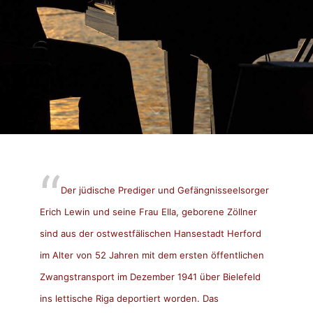
Der jüdische Prediger und Gefängnisseelsorger
Erich Lewin und seine Frau Ella, geborene Zöllner
sind aus der ostwestfälischen Hansestadt Herford
im Alter von 52 Jahren mit dem ersten öffentlichen
Zwangstransport im Dezember 1941 über Bielefeld
ins lettische Riga deportiert worden. Das