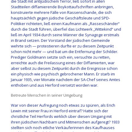
die Stadt mit antijüdischem Terror, ließ sofort in allen
Stadtteilen diffamierende Boykottaufschriften anbringen,
konstruierte mehrere Fälle von Rassenschande, die sich
hauptsächlich gegen jüdische Geschäftsleute und SPD-
Politiker richteten, ließ einen Kaufmann als „Rasseschänder“
durch die Stadt führen, überfiel das Lichtwerk „Wittekind“ und
ließ im April 1934 durch seine Männer die Synagoge erstmals
in Brand setzen. Der Vorstand der jüdischen Gemeinde
wehrte sich — protestieren durfte er zu diesem Zeitpunkt
schon nicht mehr — und bat um die Entfernung der Schilder.
Prediger Goldmann setzte sich ein, versuchte zu retten,
erreichte auch die Freilassung eines der Diffamierten, war
aber selbst zu diesem Zeitpunkt durch die Ereignisse schon
ein physisch wie psychisch gebrochener Mann. Er starb im
Januar 1935, vier Monate nachdem der SA-Chef seines Amtes
enthoben und aus Herford versetzt worden war.
Betreute Menschen in seiner Umgebung
War von dieser Aufregung noch etwas zu spüren, als Erich
Lewin mit seiner Frau in Herford eintraf? Hatte sich der
christliche Teil Herfords wirklich über diesen Umgang mit
ihren jüdischen Nachbarn und Mitmenschen aufgeregt? 1933
stellten sich noch etliche Verkäuferinnen des Kaufhauses