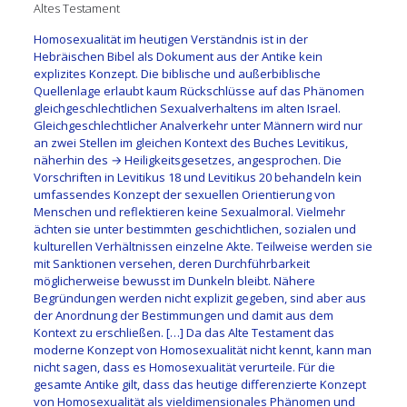
Altes Testament
Homosexualität im heutigen Verständnis ist in der
Hebräischen Bibel als Dokument aus der Antike kein
explizites Konzept. Die biblische und außerbiblische
Quellenlage erlaubt kaum Rückschlüsse auf das Phänomen
gleichgeschlechtlichen Sexualverhaltens im alten Israel.
Gleichgeschlechtlicher Analverkehr unter Männern wird nur
an zwei Stellen im gleichen Kontext des Buches Levitikus,
näherhin des → Heiligkeitsgesetzes, angesprochen. Die
Vorschriften in Levitikus 18 und Levitikus 20 behandeln kein
umfassendes Konzept der sexuellen Orientierung von
Menschen und reflektieren keine Sexualmoral. Vielmehr
ächten sie unter bestimmten geschichtlichen, sozialen und
kulturellen Verhältnissen einzelne Akte. Teilweise werden sie
mit Sanktionen versehen, deren Durchführbarkeit
möglicherweise bewusst im Dunkeln bleibt. Nähere
Begründungen werden nicht explizit gegeben, sind aber aus
der Anordnung der Bestimmungen und damit aus dem
Kontext zu erschließen. […] Da das Alte Testament das
moderne Konzept von Homosexualität nicht kennt, kann man
nicht sagen, dass es Homosexualität verurteile. Für die
gesamte Antike gilt, dass das heutige differenzierte Konzept
von Homosexualität als vieldimensionales Phänomen und