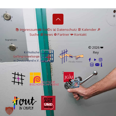
📚 I
mpressum
📸
Fot©s
📊
Datenschutz
📆 Kalender
🔎
Suche
📘 News
⚽
Partner
📯
Kontakt
© 2026 👑
Rey