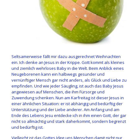
Seltsamerweise fällt mir dazu ausgerechnet Weihnachten
ein. Ich denke an Jesus in der Krippe. Gott kommt als kleines
und ziemlich wehrloses Baby in die Welt. Beim Anblick eines
Neugeborenen kann ein halbwegs gesunder und
vernünftiger Mensch gar nicht anders, als Glück und Liebe zu
empfinden. Und wie jeder Säugling, ist auch das Baby Jesus
angewiesen auf Menschen, die ihm Fürsorge und
Zuwendung schenken. Nun am Karfreitag ist dieser Jesus in
einer ähnlichen Situation: er ist abhängig und bedürftig der
Unterstützung und der Liebe anderer. Am Anfang und am
Ende des Lebens Jesu entdecke ich in ihm einen Gott, der gar
nicht so allmächtig und stark daherkommt, sondern begrenzt
und bedürftig ist.
Vielleicht ist das Gottes Idee uns Menschen damit nicht nur