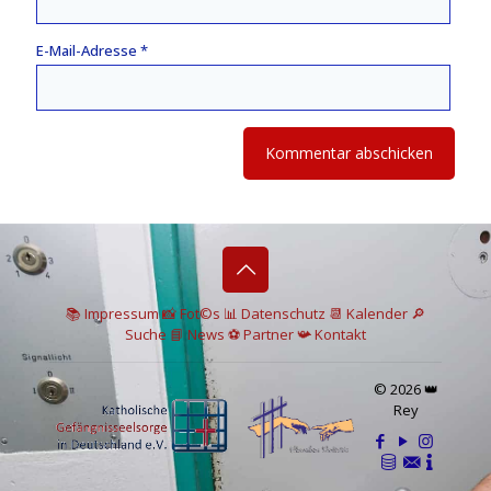
E-Mail-Adresse
*
📚 I
mpressum
📸
Fot©s
📊
Datenschutz
📆 Kalender
🔎
Suche
📘 News
⚽
Partner
📯
Kontakt
© 2026 👑
Rey