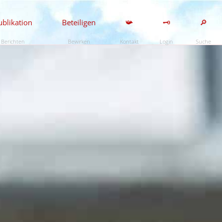
ublikation
Beteiligen
📯
🗝️
🔎
Berichten
Bewirken
Kontakt
Login
Suche