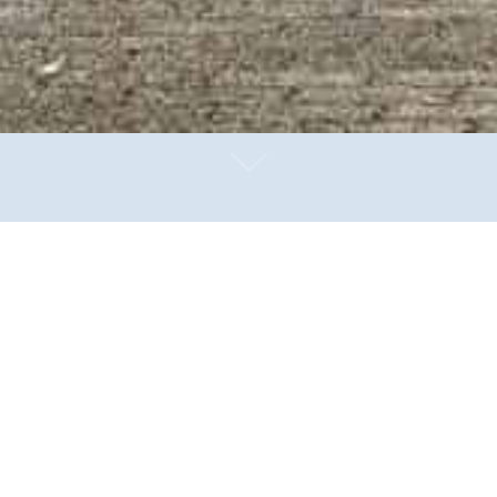
lt (JVA) Freiburg im Breisgau liegt zwar mitten in der S
schen, die dort häufig Jahrzehnte ihres Lebens verbrin
il der Stadt für die Stadtbevölkerung „sichtbar“ gemac
aft anregt.
112 Seiten starke Buch, welches umfänglichen Einblick in den Hafta