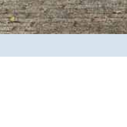
tadt, wird aber als „blinder Fleck“ häufig
gen müssen oder dort arbeiten. Mit einem Foto-
ht und eine Auseinandersetzung mit Strafvollzug,
lltag gewährt. 2020 wollte die Stadt eigentlich groß das 900-