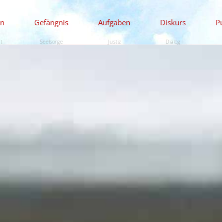
en
Gefängnis
Aufgaben
Diskurs
P
ät
Seelsorge
Justiz
Dialog