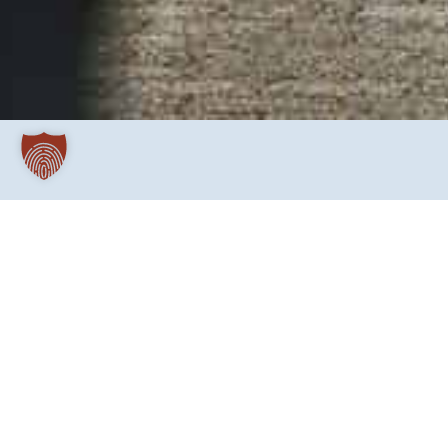
Die baden-württembergische Justizvollzugsansta
vergessen und verdrängt. Das gilt auch für die Men
und Informationsprojekt wird diesem verdrängten Te
Resozialisierung und Wegen zurück in die Gesellsch
Im Herder-Verlag erschien anlässlich der 900-Jahre Freiburg das 