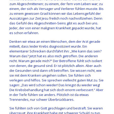
zum Abgeschnittenen; zu einem, der fern vom Leben war; zu
einem, der sich als Versager und Verlierer fühlen musste. Bis
zu einem gewissen Grad können wir das Lebensgefühl der
Aussätzigen zur Zeit Jesu freilich noch nachvollziehen. Denn
das Gefühl des Abgeschnitten-Seins gibt es auch bei uns.
Jeder, der von einer malignen Krankheit gepackt wurde, hat
es schon erfahren.
Denken wir etwa an einen Menschen, dem der Arzt gerade
mitteilt, dass leider Krebs diagnostiziert wurde. Ein
elementarer Schrecken durchfährt ihn: „Wie kann das sein?
Warum das? Jetzt hat es also mich getroffen. Die anderen
nicht. Warum gerade mich?“ Der Betroffene fühlt sich isoliert
von denen, die gesund sind. Er ist plötzlich allein. Aber auch
die Gesunden sind dann oft betroffen. Sie wissen nicht, wie
sie mit dem Kranken umgehen sollen. Sie fühlen sich
verlegen und hilflos. Sie sprechen vielleicht guten Mut zu. Sie
sagen: „Das wird schon wieder! Das kriegst du wieder weg!
Die Krebsbehandlung hat sich doch enorm verbessert.“ Aber
in der Tiefe fühlen sie anders. Plötzlich ist da etwas
Trennendes, nur schwer Überbrückbares.
Sie fühlten sich von Gott geschlagen und bestraft. Sie waren
überzeugt, ihre Krankheit habe mit schwerer Schuld zu tun.