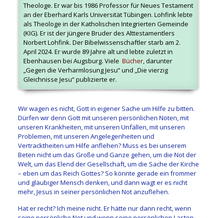
Theologe. Er war bis 1986 Professor für Neues Testament
an der Eberhard Karls Universität Tübingen. Lohfink lebte
als Theologe in der Katholischen Integrierten Gemeinde
(KIG). Er ist der jüngere Bruder des Alttestamentlers
Norbert Lohfink. Der Bibelwissenschaftler starb am 2.
April 2024. Er wurde 89 Jahre alt und lebte zuletzt in
Ebenhausen bei Augsburg. Viele
Bücher
, darunter
„Gegen die Verharmlosung Jesu“ und „Die vierzig
Gleichnisse Jesu“ publizierte er.
Wir wagen es nicht, Gott in eigener Sache um Hilfe zu bitten.
Dürfen wir denn Gott mit unseren persönlichen Nöten, mit
unseren Krankheiten, mit unseren Unfällen, mit unseren
Problemen, mit unseren Angelegenheiten und
Vertracktheiten um Hilfe anflehen? Muss es bei unserem
Beten nicht um das Große und Ganze gehen, um die Not der
Welt, um das Elend der Gesellschaft, um die Sache der Kirche
– eben um das Reich Gottes? So könnte gerade ein frommer
und gläubiger Mensch denken, und dann wagt er es nicht
mehr, Jesus in seiner persönlichen Not anzuflehen.
Hat er recht? Ich meine nicht. Er hätte nur dann recht, wenn
seine persönliche Not und wenn seine persönlichen Lasten