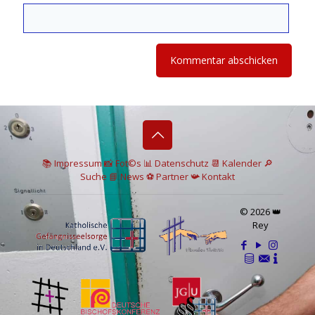
📚 I
mpressum
📸
Fot©s
📊
Datenschutz
📆 Kalender
🔎
Suche
📘 News
⚽
Partner
📯
Kontakt
© 2026 👑
Rey