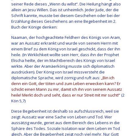
seiner Rede dieses „Wenn du willst“. Die Heilung hängt also
allein an Jesu Willen. Das ist unheimlich. Jeder Jude, der die
Schrift kannte, musste bei diesem Geschehen oder bei der
Erzählung dieses Geschehens an eine Begebenheit im 2.
Buch der Könige denken:
Naaman, der hochgeachtete Feldherr des Königs von Aram,
war an Aussatz erkrankt und wurde von seinem Herrn mit
einem Brief zu dem König von Israel geschickt, dass der ihn
heile. (In Wirklichkeit wollte sein Herr, dass ihn der Prophet
Elischa heilte, der im Machtbereich des Königs von Israel
wirkte. Aber der Aramäerkönig musste sich diplomatisch
ausdrücken). Der König von Israel missversteht die
diplomatische Sprache, wird zornig und ruft aus:
„Bin ich
denn ein Gott, der töten und zum Leben erwecken kann? Er
schickt einen Mann zu mir, damit ich ihn von seinem Aussatz
heile! Merkt doch und seht, dass er nur Streit mit mir sucht!“
(2
Kön 5,7)
Diese Begebenheit ist deshalb so aufschlussreich, weil sie
zeigt: Aussatz war eine Sache von Leben und Tod. Wer
aussätzig wurde, geriet aus dem Bereich des Lebens in die
Sphäre des Todes. Soziale Isolation war dem Leben im Tod
gleich. Aber die Begebenheit zeigt noch viel mehr. Nur Gott