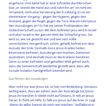
angefasst. Und damit hat er eine Schranke durchbrochen.
Das „er streckt die Hand aus und rührt ihn an“ ist nicht ein
Ornament, nicht eine Verzierung der Erzählung. Es ist ein
elementarer Vorgang – gegen die Hygiene, gegen den
Anstand, gegen die Regel, gegen die Tora. Warum rührt Jesus
den Aussätzigen an? Es hat mit seiner Proklamation der
Gottesherrschaft zu tun. Mit dem Auftreten Jesu wird in Israel
und über Israel in der ganzen Welt die Schöpfung neu. Sie
wird so, wie sie gedacht war und wie sein sollte:
unverdorben, morgenfrisch, schön, geheilt, befreit von dem
Aussatz der Erde. Deshalb muss Jesus Kranke heilen,
Besessene befreien, Aussätzige rein machen, Dämonen
austreiben. Und deshalb muss er die Kranken berühren.
Denn zu einer befreiten und geheilten Welt gehört auch,
dass die Gemeinschaft wiederhergestellt wird, dass alle
soziale Isolation handgreiflich beendet wird.
Das Flehen des Aussätzigen
Aber nicht nur was Jesus tut, ist hier von Bedeutung. Genauso
wichtig wäre, dass wir sehen, was der Aussätzige tut, bevor
Jesus ihn berührt: Er bleibt nicht auf Distanz. Er tritt an Jesus
heran. Er fleht um Hilfe. Er fällt vor Jesus auf die Knie. Er sagt:
„Wenn du willst, kannst du mich rein machen.“ Auffällig ist in