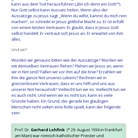
kann aus dem Tod herausführen („Bin ich denn ein Gott?“).
Nur Gott selbst kann Aussatz heilen. Wenn also der
Aussätzige zu Jesus sagt: „Wenn du willst, kannst du mich rein
machen“, so schreibt er Jesus göttliche Macht zu. Er ist erfüllt
von einem letzten Vertrauen. Er glaubt, dass in Jesus Gott
selbst handelt. Er vertraut sich Jesus an. Er erwartet von ihm
alles.
Und wir?
Würden wir genauso bitten wie der Aussätzige? Würden wir
mit demselben Vertrauen flehen? Flehen wir Jesus an, wenn
wir in Not sind? Fallen wir vor ihm auf die Knie? Erzählen wir
ihm die ganze Not unseres Lebens? Rechnen wir in
grenzenlosem Vertrauen, dass er uns hilft und uns aus
unserer Not herausholt? Vielleicht tun wir es. Vielleicht tun wir
es auch nicht. Und wenn wir es nicht tun, kann es viele
Gründe haben. Ein Grund, der gerade bei gläubigen
Menschen nicht selten eine Rolle spielt, kann der folgende
sein:
Prof. Dr.
Gerhard Lohfink
(* 29. August 1934 in Frankfurt
am Main) war römisch-katholischer Priester und