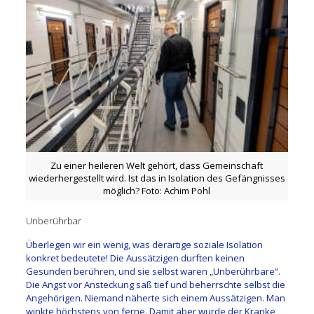
Zu einer heileren Welt gehört, dass Gemeinschaft
wiederhergestellt wird. Ist das in Isolation des Gefängnisses
möglich? Foto: Achim Pohl
Unberührbar
Überlegen wir ein wenig, was derartige soziale Isolation
konkret bedeutete! Die Aussätzigen durften keinen
Gesunden berühren, und sie selbst waren „Unberührbare“.
Die Angst vor Ansteckung saß tief und beherrschte selbst die
Angehörigen. Niemand näherte sich einem Aussätzigen. Man
winkte höchstens von ferne. Damit aber wurde der Kranke