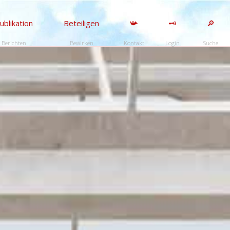
ublikation
Beteiligen
📯
🗝️
🔎
Berichten
Bewirken
Kontakt
Login
Suche