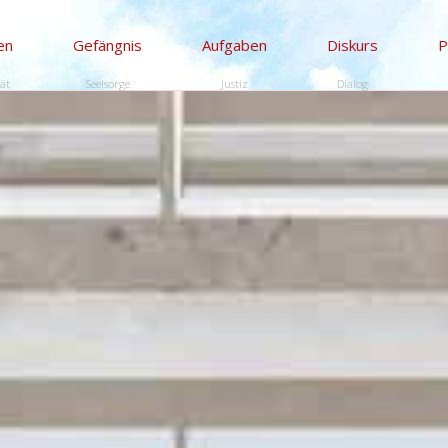
en
Gefängnis
Aufgaben
Diskurs
P
tät
Seelsorge
Justiz
Dialog