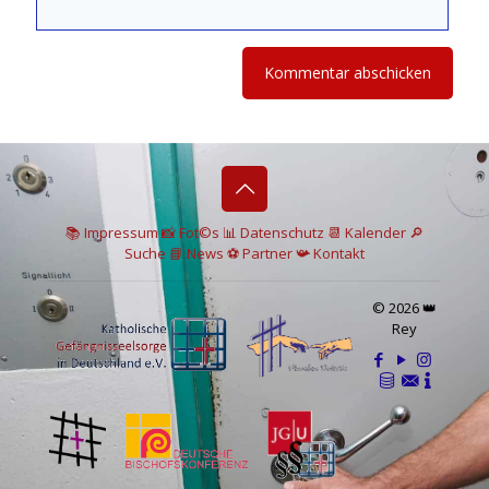
📚 I
mpressum
📸
Fot©s
📊
Datenschutz
📆 Kalender
🔎
Suche
📘 News
⚽
Partner
📯
Kontakt
© 2026 👑
Rey