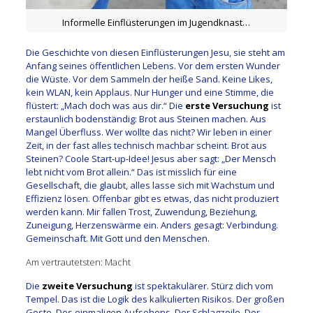
Informelle Einflüsterungen im Jugendknast…
Die Geschichte von diesen Einflüsterungen Jesu, sie steht am
Anfang seines öffentlichen Lebens. Vor dem ersten Wunder
die Wüste. Vor dem Sammeln der heiße Sand. Keine Likes,
kein WLAN, kein Applaus. Nur Hunger und eine Stimme, die
flüstert: „Mach doch was aus dir.“ Die
erste Versuchung
ist
erstaunlich bodenständig: Brot aus Steinen machen. Aus
Mangel Überfluss. Wer wollte das nicht? Wir leben in einer
Zeit, in der fast alles technisch machbar scheint. Brot aus
Steinen? Coole Start-up-Idee! Jesus aber sagt: „Der Mensch
lebt nicht vom Brot allein.“ Das ist misslich für eine
Gesellschaft, die glaubt, alles lasse sich mit Wachstum und
Effizienz lösen. Offenbar gibt es etwas, das nicht produziert
werden kann. Mir fallen Trost, Zuwendung, Beziehung,
Zuneigung, Herzenswärme ein. Anders gesagt: Verbindung.
Gemeinschaft. Mit Gott und den Menschen.
Am vertrautetsten: Macht
Die
zweite Versuchung
ist spektakulärer. Stürz dich vom
Tempel. Das ist die Logik des kalkulierten Risikos. Der großen
Geste. Des einmaligen Aufsehens. Der Schlagzeile. Der