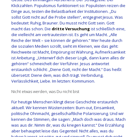
Klickzahlen. Populismus funktioniert so: Populisten reizen die
Dinge aus, testen die Belastbarkeit der Institutionen. „Du
sollst Gott nicht auf die Probe stellen“, entgegnet Jesus. Was
bedeutet: Ruhig, Brauner. Du musst nicht Gott sein. Gott
macht das schon. Die
dritte Versuchung
ist schließlich eine,
die vielleicht am vertrautesten ist. Es geht um Macht. „Alle
Reiche der Welt – sie können dir gehören.“ Wer heute durch
die sozialen Medien scrollt, sieht im Kleinen, wie das geht:
Reichweite ist Macht, Empörung ist Währung, Aufmerksamkeit
ist Anbetung. „Unterwirf dich dieser Logik, dann kann alles dir
gehören“ schmeichelt der Verführer. Jesus antwortet
erstaunlich schlicht: „Diene Gott, nicht der Macht.“ Das heißt
übersetzt: Diene dem, was dich trägt. Verbindung,
Verlässlichkeit, Liebe. Im letzten: Kommunion.
Nicht etwas werden, was Du nicht bist
Für heutige Menschen klingt diese Geschichte erstaunlich
aktuell. Wir kennen Wüstenzeiten: Burn-out, Einsamkeit,
politische Ohnmacht, gesellschaftliche Polarisierung. Und wir
kennen die Stimmen, die sagen: „Mach doch was draus. Mach
was aus dir. Nimm dir, was du kriegen kannst.“ Die Erzählung
aber behauptet leise das Gegenteil: Nicht alles, was du
haben kannst, ist nötig, gut und sinnvoll. Du musst dich nicht