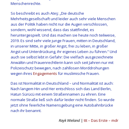
Menschenrechte.
So beschreibt es auch Ateş: „Die deutsche
Mehrheitsgesellschaft und leider auch sehr viele Menschen
aus der Politik haben nicht nur die Augen verschlossen,
sondern, wohl wissend, dass das stattfindet, es
heruntergespielt. Und das machen sie heute noch teilweise,
2019. Es sind sehr viele junge Frauen, mitten in Deutschland,
in unserer Mitte, in großer Angst, frei zu leben, in großer
Angst und Unterdrückung, ihr eigenes Leben zu führen.“ Und
auch sie selbst lebt in Gefahr: Die vielfach ausgezeichnete
Anwältin und Frauenrechtlerin kann sich seit Jahren nur mit
Polizeischutz bewegen, nach zahllosen Morddrohungen
wegen ihres
Engagements
für muslimische Frauen.
Das ist Normalität in Deutschland – und Normalität ist auch:
Nach langem Hin und Her entschloss sich das Land Berlin,
Hatun Sürücü mit einem Straßennamen zu ehren. Eine
normale Straße ließ sich dafür leider nicht finden. So wurde
jetzt ohne feierliche Namensgebung eine Autobahnbrücke
nach ihr benannt.
Rayk Wieland
|
ttt – Das Erste – mdr