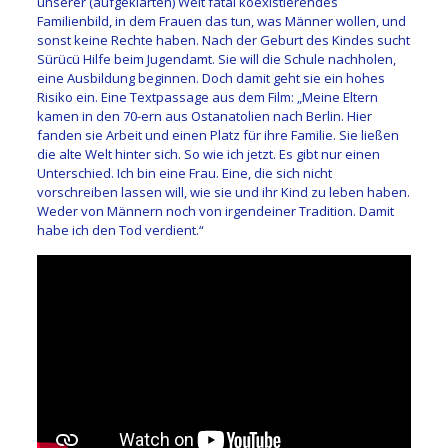
unserer (aufgeklärten) Welt fatal koexistierendes
Familienbild, in dem Frauen das tun, was Männer wollen, und
sonst keine Rechte haben. Nach der Geburt des Kindes sucht
Sürücü Hilfe beim Jugendamt. Sie will die Schule nachholen,
eine Ausbildung beginnen. Doch damit geht sie ein hohes
Risiko ein. E
ine Textpassage aus dem Film: „Meine Eltern
kamen in den 70-ern aus Ostanatolien nach Berlin. Hier
fanden sie Arbeit und einen Platz für ihre Familie. Sie ließen
die alte Welt hinter sich. So wie ich jetzt. Es gibt nur einen
Unterschied. Ich bin eine Frau. Eine, die sich nicht
vorschreiben lassen will, wie sie und ihr Kind zu leben haben.
Weder von Männern noch von irgendeiner Tradition. Damit
habe ich den Tod verdient.“