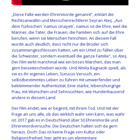
„Diese Fälle werden Ehrenmorde genannt“, erklärt die
Rechtsanwältin und Menschenrechtlerin Seyran Ateş. „Aus
dem Türkischen ´namus cinayeti´, namus ist die Ehre, weil die
Männer, die Täter, die Frauen, die Familien sich auf die Ehre
berufen, wenn sie Menschen hinrichten. An diesem Fall
wurde auch deutlich, dass nicht nur die Brüder sich
zusammengeschlossen hatten, um ein Urteil zu fällen über
die Schwester, sondern eventuell die ganze Familie“, so Ateş.
D
er Film wirkt manchmal wie ein böses Märchen, das man
gern beiseiteschieben würde. Und Almila Bagriacik spielt, als
sei es ihr eigenes Leben, Sürücüs Versuch, ein
selbstbestimmtes Leben zu führen mit umwerfender und
beklemmender Authentizität. Eine starke, lebenshungrige
Frau, mit Wünschen und Sehnsüchten, wie Hunderttausend
andere in diesem Land.
Der Film endet, wie er beginnt, mit ihrem Tod. Und mit der
Frage an uns alle, ob das wirklich wahr sein kann, was wahr
ist. 2017 gab es in Deutschland über 50 Ehrenmorde und
Ehrenmordversuche. Die Deutschen halten sich da gern
heraus. Doch: Das ist keine Frage von Kultur oder
Religionsfreiheit, hier geht es um elementare