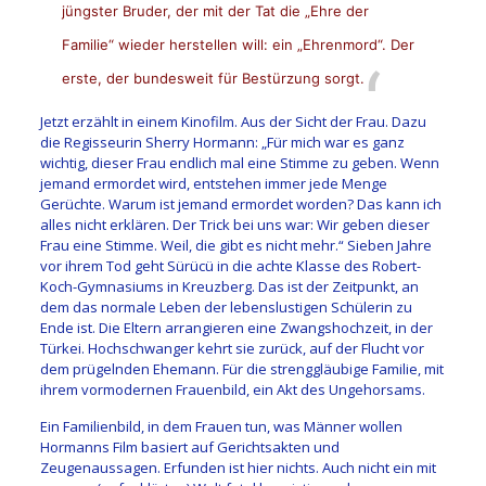
jüngster Bruder, der mit der Tat die „Ehre der
Familie“ wieder herstellen will: ein „Ehrenmord“. Der
erste, der bundesweit für Bestürzung sorgt.
Jetzt erzählt in einem Kinofilm. Aus der Sicht der Frau. Dazu
die Regisseurin Sherry Hormann: „Für mich war es ganz
wichtig, dieser Frau endlich mal eine Stimme zu geben. Wenn
jemand ermordet wird, entstehen immer jede Menge
Gerüchte. Warum ist jemand ermordet worden? Das kann ich
alles nicht erklären. Der Trick bei uns war: Wir geben dieser
Frau eine Stimme. Weil, die gibt es nicht mehr.“
Sieben Jahre
vor ihrem Tod geht Sürücü in die achte Klasse des Robert-
Koch-Gymnasiums in Kreuzberg. Das ist der Zeitpunkt, an
dem das normale Leben der lebenslustigen Schülerin zu
Ende ist. Die Eltern arrangieren eine Zwangshochzeit, in der
Türkei. Hochschwanger kehrt sie zurück, auf der Flucht vor
dem prügelnden Ehemann. Für die strenggläubige Familie, mit
ihrem vormodernen Frauenbild, ein Akt des Ungehorsams.
Ein Familienbild, in dem Frauen tun, was Männer wollen
Hormanns Film basiert auf Gerichtsakten und
Zeugenaussagen. Erfunden ist hier nichts. Auch nicht ein mit