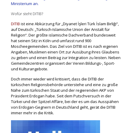
Ministerium an.
Wofür steht DITIB?
DITIB
ist
eine
Abkürzung für „Diyanet İşleri Türk İslam Birliği“,
auf Deutsch: „Türkisch-Islamische Union der Anstalt für
Religion“. Der größte islamische Dachverband bundesweit
hat seinen Sitz in Köln und umfasst rund 900
Moscheegemeinden. Das Ziel von DITIB ist es nach eigenen
Angaben, Muslimen einen Ort zur Ausübung ihres Glaubens
zu geben und einen Beitrag zur Integration zu leisten. Neben
Gemeindezentren organisiert der Verein Bildungs-, Sport-
und Kulturangebote.
Doch immer wieder wird kritisiert, dass die DITIB der
türkischen Religionsbehörde unterstehe und eine zu große
Nähe zum türkischen Staat und der regierenden AKP von
Präsident Erdogan habe. Seit dem Putschversuch in der
Türkei und der Spitzel-Affäre, bei der es um das Ausspähen
von Erdogan-Gegnern in Deutschland geht, gerät die DITIB
immer mehr in die Kritik.