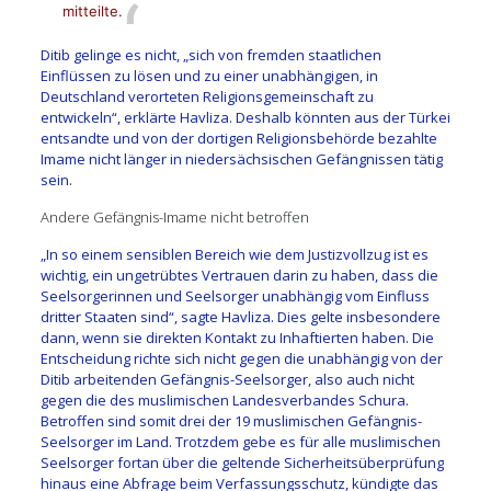
mitteilte.
Ditib gelinge es nicht, „sich von fremden staatlichen
Einflüssen zu lösen und zu einer unabhängigen, in
Deutschland verorteten Religionsgemeinschaft zu
entwickeln“, erklärte Havliza. Deshalb könnten aus der Türkei
entsandte und von der dortigen Religionsbehörde bezahlte
Imame nicht länger in niedersächsischen Gefängnissen tätig
sein.
Andere Gefängnis-Imame nicht betroffen
„In so einem sensiblen Bereich wie dem Justizvollzug ist es
wichtig, ein ungetrübtes Vertrauen darin zu haben, dass die
Seelsorgerinnen und Seelsorger unabhängig vom Einfluss
dritter Staaten sind“, sagte Havliza. Dies gelte insbesondere
dann, wenn sie direkten Kontakt zu Inhaftierten haben. Die
Entscheidung richte sich nicht gegen die unabhängig von der
Ditib arbeitenden Gefängnis-Seelsorger, also auch nicht
gegen die des muslimischen Landesverbandes Schura.
Betroffen sind somit drei der 19 muslimischen Gefängnis-
Seelsorger im Land. Trotzdem gebe es für alle muslimischen
Seelsorger fortan über die geltende Sicherheitsüberprüfung
hinaus eine Abfrage beim Verfassungsschutz, kündigte das