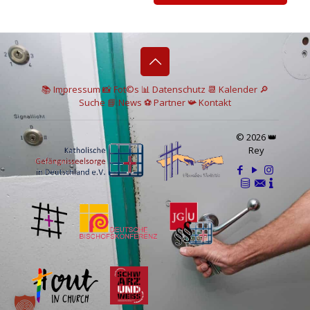
📚 I
mpressum
📸
Fot©s
📊
Datenschutz
📆 Kalender
🔎
Suche
📘 News
⚽
Partner
📯
Kontakt
© 2026 👑
Rey