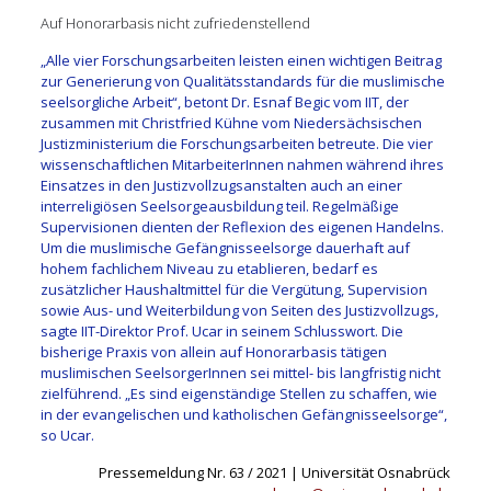
Auf Honorarbasis nicht zufriedenstellend
„Alle vier Forschungsarbeiten leisten einen wichtigen Beitrag
zur Generierung von Qualitätsstandards für die muslimische
seelsorgliche Arbeit“, betont Dr. Esnaf Begic vom IIT, der
zusammen mit Christfried Kühne vom Niedersächsischen
Justizministerium die Forschungsarbeiten betreute. Die vier
wissenschaftlichen MitarbeiterInnen nahmen während ihres
Einsatzes in den Justizvollzugsanstalten auch an einer
interreligiösen Seelsorgeausbildung teil. Regelmäßige
Supervisionen dienten der Reflexion des eigenen Handelns.
Um die muslimische Gefängnisseelsorge dauerhaft auf
hohem fachlichem Niveau zu etablieren, bedarf es
zusätzlicher Haushaltmittel für die Vergütung, Supervision
sowie Aus- und Weiterbildung von Seiten des Justizvollzugs,
sagte IIT-Direktor Prof. Ucar in seinem Schlusswort. Die
bisherige Praxis von allein auf Honorarbasis tätigen
muslimischen SeelsorgerInnen sei mittel- bis langfristig nicht
zielführend. „Es sind eigenständige Stellen zu schaffen, wie
in der evangelischen und katholischen Gefängnisseelsorge“,
so Ucar.
Pressemeldung Nr. 63 / 2021 | Universität Osnabrück