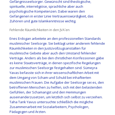
Gefängnisseelsorger. Gewünscht sind theologische,
spirituelle, interreligiöse, sprachliche aber auch
psychologische Kompetenzen. Dabei waren den
Gefangenen in erster Linie Vertrauenswürdigkeit, das
Zuhören und gute Islamkenntnisse wichtig.
Fehlende Räumlichkeiten in den JVA´en
Enes Erdogan arbeitete an den professionellen Standards
muslimischer Seelsorge. Sie beklagt unter anderem fehlende
Räumlichkeiten in den Justizvollzugsanstalten für
muslimische Gebete aber auch den Umstand fehlender
Verträge. Anders als bei den christlichen Konfessionen gäbe
es keine Staatsverträge, in denen spezifische Regelungen
zur muslimischen Seelsorge festgehalten sind. Sümeyra
Yavas befasste sich in ihrer wissenschaftlichen Arbeit mit
dem Umgang von Scham und Schuld bei inhaftierten
muslimischen Frauen. Die Aufgabe der Seelsorge sei es, den
betroffenen Menschen zu helfen, sich mit den belastenden
Gefühlen, der Schamangst und den Hemmungen
auseinanderzusetzen, um letztlich sich selbst zu verzeihen.
Taha Tarik Yavus untersuchte schließlich die mögliche
Zusammenarbeit mit Sozialarbeitern, Psychologen,
Pädagogen und Ärzten.