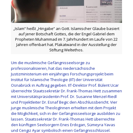
„Islam“ heißt „Hingabe“ an Gott. Islamischer Glaube basiert
auf jener Botschaft Gottes, die der Engel Gabriel dem
Propheten Muhammad im 7. Jahrhundert im Laufe von 22
Jahren offenbart hat. Plakatwand in der Ausstellung der
Stiftung Weltethos.
Um die muslimische Gefängnisseelsorge zu
professionalisieren, hat das niedersächsische
Justizministerium ein einjähriges Forschungsprojekt beim
Institut für Islamische Theologie (IIT) der Universität
Osnabrück in Auftrag gegeben. IIT-Direktor Prof. Bülent Ucar
überreichte Staatssekretär Dr. Frank-Thomas Hett zusammen
mit Universitätspräsidentin Prof. Dr. Susanne Menzel-Riedl
und Projektleiter Dr. Esnaf Begic den Abschlussbericht. Vier
junge muslimische TheologInnen erhielten mit dem Projekt
die Möglichkeit, sich in der Gefängnisseelsorge ausbilden zu
lassen. Staatssekretär Dr. Frank-Thomas Hett überreichte
den künftigen Seelsorgern Enes Erdogan, Sümeyra Yavas
und Cengiz Ayar symbolisch einen Gefängnisschlüssel.