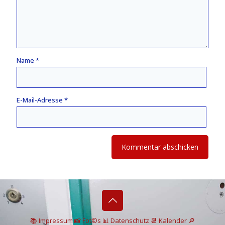
Name
*
E-Mail-Adresse
*
📚 I
mpressum
📸
Fot©s
📊
Datenschutz
📆 Kalender
🔎