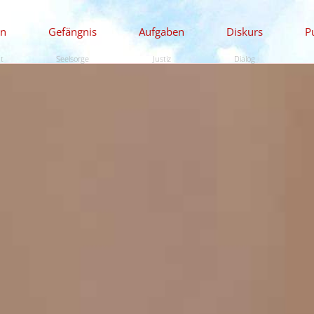
en
Gefängnis
Aufgaben
Diskurs
P
ät
Seelsorge
Justiz
Dialog