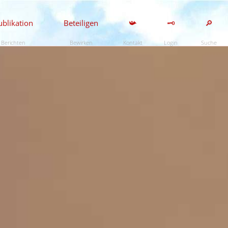
ublikation
Beteiligen
📯
🗝️
🔎
Berichten
Bewirken
Kontakt
Login
Suche