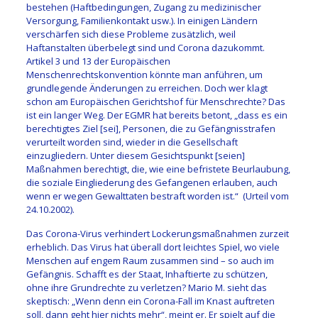
bestehen (Haftbedingungen, Zugang zu medizinischer
Versorgung, Familienkontakt usw.). In einigen Ländern
verschärfen sich diese Probleme zusätzlich, weil
Haftanstalten überbelegt sind und Corona dazukommt.
Artikel 3 und 13 der Europäischen
Menschenrechtskonvention könnte man anführen, um
grundlegende Änderungen zu erreichen. Doch wer klagt
schon am Europäischen Gerichtshof für Menschrechte? Das
ist ein langer Weg. Der EGMR hat bereits betont, „dass es ein
berechtigtes Ziel [sei], Personen, die zu Gefängnisstrafen
verurteilt worden sind, wieder in die Gesellschaft
einzugliedern. Unter diesem Gesichtspunkt [seien]
Maßnahmen berechtigt, die, wie eine befristete Beurlaubung,
die soziale Eingliederung des Gefangenen erlauben, auch
wenn er wegen Gewalttaten bestraft worden ist.“ (Urteil vom
24.10.2002).
Das Corona-Virus verhindert Lockerungsmaßnahmen zurzeit
erheblich. Das Virus hat überall dort leichtes Spiel, wo viele
Menschen auf engem Raum zusammen sind – so auch im
Gefängnis. Schafft es der Staat, Inhaftierte zu schützen,
ohne ihre Grundrechte zu verletzen? Mario M. sieht das
skeptisch: „Wenn denn ein Corona-Fall im Knast auftreten
soll, dann geht hier nichts mehr“, meint er. Er spielt auf die