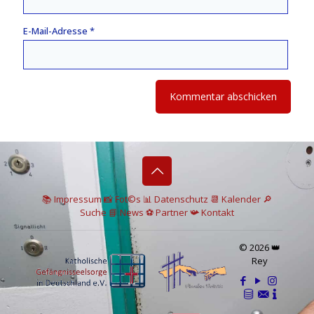
E-Mail-Adresse
*
📚 I
mpressum
📸
Fot©s
📊
Datenschutz
📆 Kalender
🔎
Suche
📘 News
⚽
Partner
📯
Kontakt
© 2026 👑
Rey