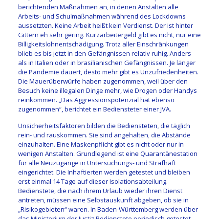
berichtenden Maßnahmen an, in denen Anstalten alle
Arbeits- und Schulmaßnahmen während des Lockdowns
aussetzten. Keine Arbeit heißt kein Verdienst. Der ist hinter
Gittern eh sehr gering. Kurzarbeitergeld gibt es nicht, nur eine
Billigkeitslohnentschädigung. Trotz aller Einschränkungen
blieb es bis jetzt in den Gefängnissen relativ ruhig. Anders
als in Italien oder in brasilianischen Gefängnissen. Je länger
die Pandemie dauert, desto mehr gibt es Unzufriedenheiten.
Die Mauerüberwürfe haben zugenommen, weil über den
Besuch keine illegalen Dinge mehr, wie Drogen oder Handys
reinkommen. „Das Aggressionspotenzial hat ebenso
zugenommen“, berichtet ein Bediensteter einer JVA.
Unsicherheitsfaktoren bilden die Bediensteten, die täglich
rein- und rauskommen. Sie sind angehalten, die Abstände
einzuhalten. Eine Maskenpflicht gibt es nicht oder nur in
wenigen Anstalten. Grundlegend ist eine Quarantänestation
für alle Neuzugänge in Untersuchungs- und Strafhaft
eingerichtet. Die Inhaftierten werden getestet und bleiben
erst einmal 14 Tage auf dieser Isolationsabteilung.
Bedienstete, die nach ihrem Urlaub wieder ihren Dienst
antreten, müssen eine Selbstauskunft abgeben, ob sie in
„Risikogebieten“ waren. In Baden-Württemberg werden über
das Ministerium der Justiz Bedienstete periodisch getestet.