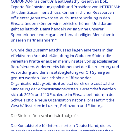
COMUNDO-Präsident Dr. Beat Dietschy. Geert van Dok,
Experte für Entwicklungspolitik und Präsident von INTERTEAM:
„Mit dem Zusammenschluss können nicht nur Ressourcen
effizienter genutzt werden. Auch unsere Wirkung in den
Einsatzländern können wir merklich erhöhen. Und darum
geht es letztlich. Damit handeln wir im Sinne unserer
SpenderInnen und zugunsten benachteiligter Menschen in
unseren Partnerländern.“
Gründe des Zusammenschlusses liegen einerseits in der
effektiveren Armutsbekämpfung im Globalen Süden; die
vereinten Kräfte erlauben mehr Einsätze von spezialisierten
Berufsleuten. Andererseits können bei der Rekrutierung und
Ausbildung und der Einsatzbegleitung vor Ort Synergien
genutzt werden. Dies erhöht die Effizienz der
Organisationstätigkeit, nicht zuletzt durch eine zusätzliche
Minderung der Administrationskosten. Gesamthaft werden
sich ab 2020 rund 110 Fachleute im Einsatz befinden; in der
Schweiz ist die neue Organisation national präsent mit drei
Geschäftsstellen in Luzern, Bellinzona und Fribourg.
Die Stelle in Deutschland wird aufgelöst
Die Kontaktstelle für Interessierte in Deutschland, die es
nunmehr seit fast 25 Jahren im baden-württembergischen