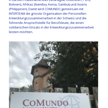
Bolivien), Afrikas (Namibia, Kenia, Sambia) und Asiens
(Philippinen). Damit wird COMUNDO gemeinsam mit
INTERTEAM die grösste Organisation der Personellen
Entwicklungszusammenarbeit in der Schweiz und die
führende Ansprechstelle für Berufsleute, die einen
solidarischen Einsatz in der Entwicklungszusammenarbeit
leisten möchten.