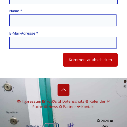
Name
*
E-Mail-Adresse
*
📚 I
mpressum
📸
Fot©s
📊
Datenschutz
📆 Kalender
🔎
Suche
📘 News
⚽
Partner
📯
Kontakt
© 2026 👑
Rey