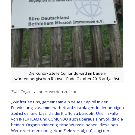
Die Kontaktstelle Comundo wird im baden-
württembergischen Rottweil Ende Oktober 2019 aufgelöst.
Zwei Organisationen werden zu einer
„Wir freuen uns, gemeinsam ein neues Kapitel in der
Entwicklungszusammenarbeit aufzuschlagen. In der heutigen
Zeit ist es unerlässlich, die Kräfte zu bündeln. Und im Falle
von INTERTEAM und COMUNDO auch überaus sinnvoll, da die
beiden Organisationen gleiche Wurzeln haben, dieselben
Werte vertreten und gleiche Ziele verfolgen“, sagt der