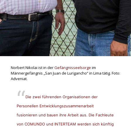
Norbert Nikolai ist in der
Gefängnisseelsorge
im
Männergefängnis „San Juan de Lurigancho“ in Lima tätig. Foto:
Adveniat.
Die zwei führenden Organisationen der
Personellen Entwicklungszusammenarbeit
fusionieren und bauen ihre Arbeit aus. Die Fachleute
von COMUNDO und INTERTEAM werden sich künftig