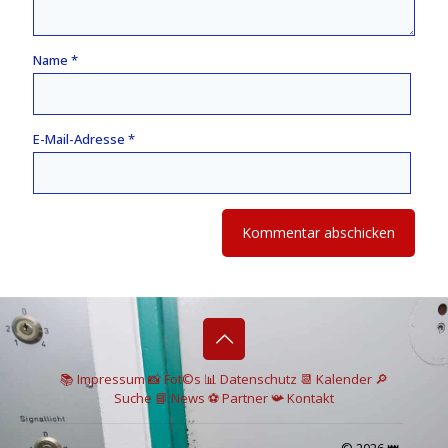
Name
*
E-Mail-Adresse
*
📚 I
mpressum
📸
Fot©s
📊
Datenschutz
📆 Kalender
🔎
Suche
📘 News
⚽
Partner
📯
Kontakt