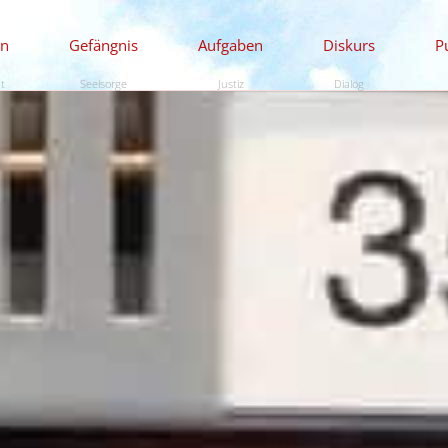
en
Gefängnis
Aufgaben
Diskurs
P
ät
Seelsorge
Justiz
Dialog