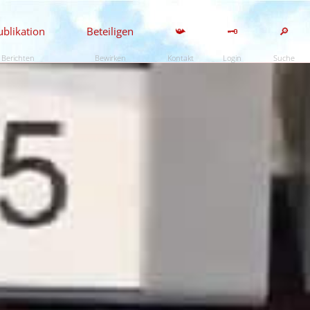
ublikation
Beteiligen
📯
🗝️
🔎
Berichten
Bewirken
Kontakt
Login
Suche