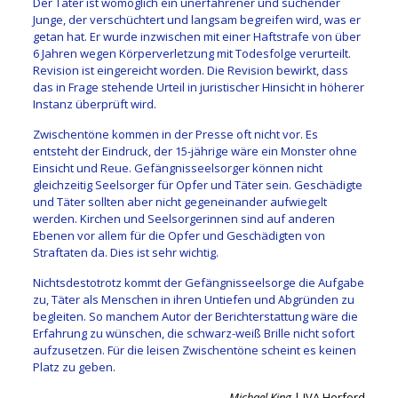
Der Täter ist womöglich ein unerfahrener und suchender
Junge, der verschüchtert und langsam begreifen wird, was er
getan hat. Er wurde inzwischen mit einer Haftstrafe von über
6 Jahren wegen Körperverletzung mit Todesfolge verurteilt.
Revision ist eingereicht worden. Die Revision bewirkt, dass
das in Frage stehende Urteil in juristischer Hinsicht in höherer
Instanz überprüft wird.
Zwischentöne kommen in der Presse oft nicht vor. Es
entsteht der Eindruck, der 15-jährige wäre ein Monster ohne
Einsicht und Reue. Gefängnisseelsorger können nicht
gleichzeitig Seelsorger für Opfer und Täter sein. Geschädigte
und Täter sollten aber nicht gegeneinander aufwiegelt
werden. Kirchen und Seelsorgerinnen sind auf anderen
Ebenen vor allem für die Opfer und Geschädigten von
Straftaten da. Dies ist sehr wichtig.
Nichtsdestotrotz kommt der Gefängnisseelsorge die Aufgabe
zu, Täter als Menschen in ihren Untiefen und Abgründen zu
begleiten. So manchem Autor der Berichterstattung wäre die
Erfahrung zu wünschen, die schwarz-weiß Brille nicht sofort
aufzusetzen. Für die leisen Zwischentöne scheint es keinen
Platz zu geben.
Michael King
| JVA Herford