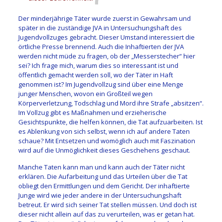
Der minderjährige Täter wurde zuerst in Gewahrsam und
später in die zuständige JVA in Untersuchungshaft des
Jugendvollzuges gebracht. Dieser Umstand interessiert die
örtliche Presse brennend. Auch die Inhaftierten der JVA
werden nicht müde zu fragen, ob der „Messerstecher“ hier
sei? Ich frage mich, warum dies so interessant ist und
öffentlich gemacht werden soll, wo der Täter in Haft
genommen ist? Im Jugendvollzug sind über eine Menge
junger Menschen, wovon ein Großteil wegen
Körperverletzung, Todschlag und Mord ihre Strafe „absitzen“.
Im Vollzug gibt es Maßnahmen und erzieherische
Gesichtspunkte, die helfen können, die Tat aufzuarbeiten. Ist
es Ablenkung von sich selbst, wenn ich auf andere Taten
schaue? Mit Entsetzen und womöglich auch mit Faszination
wird auf die Unmöglichkeit dieses Geschehens geschaut.
Manche Taten kann man und kann auch der Täter nicht
erklären. Die Aufarbeitung und das Urteilen über die Tat
obliegt den Ermittlungen und dem Gericht. Der inhaftierte
Junge wird wie jeder andere in der Untersuchungshaft
betreut. Er wird sich seiner Tat stellen müssen. Und doch ist
dieser nicht allein auf das zu verurteilen, was er getan hat.