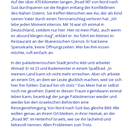
Auf der über 470 Kilometer langen „Road 90“ von Nord nach
Süd durchqueren sie die Region entlang der Konfliktlinien
des Nahen Ostens. Sie treffen Menschen wie Avi, der als Kind
seinen Vater durch einen Terroranschlag verloren hat. „Ich
lebe jeden Moment intensiv. Mit 16 war ich einmal in
Deutschland, seitdem nur hier. Hier ist mein Platz, auch wenn
es absurd klingen mag“, erklärt er. Avi führt ein kleines In-
Restaurant an der libanesischen Grenze. Er hat keine
Speisekarte, keine Öffnungszeiten. Wer bei ihm essen
möchte, ruft einfach an.
In der palästinensischen Stadt Jericho lebt und arbeitet
Ahmad. Er ist 23 und Bademeister in einem Spaßbad. „In
meinem Land kann ich nicht mehr erreichen. Aber ich arbeite
an einem Ort, an dem wir Leute glücklich machen, weil sie sich
hier frei fühlen. Darauf bin ich stolz.“ Das Meer hat er selbst
noch nie gesehen. Damit er diesen Traum irgendwann einmal
leben kann, beantragt der junge Palästinenser wieder und
wieder bei den israelischen Behörden eine
Reisegenehmigung. Von Nord nach Süd das gleiche Bild: Alle
wollen genau an ihrem Ort bleiben, in ihrer Heimat, an der
„Road 90“. Im Hinterhof Israels, wie sie ihn lächelnd und
liebevoll nennen. Allen Problemen zum Trotz.