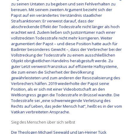
zu seinen Untaten zu begeben und sein Fehlverhalten zu
bereuen. Mit seinem zweiten Argument bezieht sich der
Papst auf ein verändertes Verständnis staatlicher
Strafsanktionen: Er verweist darauf, dass der
abschreckende Effekt der Todesstrafe nicht länger als hoch
erachtet wird. Zudem ließen sich Justizirrtümer nach einer
vollstreckten Todesstrafe nicht mehr korrigieren. Weiter
argumentiert der Papst – und diese Position hatte auch für
Badinter besonderes Gewicht –, dass der Verbrecher bei der
Vollstreckung der Todesstrafe zu einem ausschließlichen
Objekt obrigkeitlichen Handelns herabgestuft werde. Zu
guter Letzt verweist Franziskus auf effiziente Haftsysteme,
die zum einen die Sicherheit der Bevölkerung
gewährleisteten und zum anderen der Resozialisierung des
Verbrechers hälfen. 2019 wiederholte der Papst seine
Position, als er sich mit einer Videobotschaft an den
Weltkongress gegen die Todesstrafe in Brüssel wandte. Die
Todesstrafe sei „eine schwerwiegende Verletzung des
Rechts auf Leben, das jeder Mensch hat“, heißt es in der vom
Vatikan verbreiteten Ansprache.
Sieg des Menschen über sich selbst
Die Theologen Michael Seewald und Jan-Heiner Tück