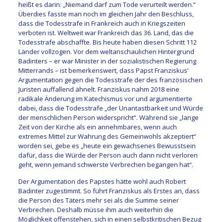
heißt es darin: „Niemand darf zum Tode verurteilt werden.“
Überdies fasste man noch im gleichen Jahr den Beschluss,
dass die Todesstrafe in Frankreich auch in Kriegszeiten
verboten ist. Weltweit war Frankreich das 36. Land, das die
Todesstrafe abschaffte. Bis heute haben diesen Schritt 112
Länder vollzogen. Vor dem weltanschaulichen Hintergrund
Badinters – er war Minister in der sozialistischen Regierung
Mitterrands – ist bemerkenswert, dass Papst Franziskus’
Argumentation gegen die Todesstrafe der des französischen
Juristen auffallend ähnelt. Franziskus nahm 2018 eine
radikale Änderung im Katechismus vor und argumentierte
dabei, dass die Todesstrafe „der Unantastbarkeit und Würde
der menschlichen Person widerspricht“. Während sie „lange
Zeit von der Kirche als ein annehmbares, wenn auch
extremes Mittel zur Wahrung des Gemeinwohls akzeptiert“
worden sei, gebe es „heute ein gewachsenes Bewusstsein
dafür, dass die Würde der Person auch dann nicht verloren
geht, wenn jemand schwerste Verbrechen begangen hat“.
Der Argumentation des Papstes hätte wohl auch Robert
Badinter zugestimmt. So führt Franziskus als Erstes an, dass
die Person des Täters mehr sei als die Summe seiner
Verbrechen. Deshalb müsse ihm auch weiterhin die
Möglichkeit offenstehen, sich in einen selbstkritischen Bezug