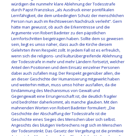
würdigen die nunmehr klare Ablehnung der Todesstrafe
durch Papst Franziskus „als Ausdruck einer pontifikalen
Lernfähigkeit, die dem unbedingten Schutz der menschlichen
Person nun auch im Rechtswesen Nachdruck verleiht“. Gern
hätte man gewusst, ob auch die Erkenntnisse und die
Argumente von Robert Badinter zu den päpstlichen
Lernfortschritten beigetragen haben. Sollte dem so gewesen
sein, liegt es umso näher, dass auch die Kirche diesem
Gelehrten ihren Respekt zollt. In jedem Fall ist es erfreulich,
wenn sich die religions- und kulturübergreifende Ablehnung
der Todesstrafe in mehr und mehr Ländern fortsetzt, welcher
Anteil den Positionen und dem Einsatz einzelner Personen
dabei auch zufallen mag. Der Respekt gegenüber allen, die
an dieser Geschichte der Humanisierung mitgewirkt haben
und weiterhin mittun, muss umso höher ausfallen, da die
Eindämmung des Mechanismus von Gewalt und
Gegengewalt eine Errungenschaft ist, die deutlich fragiler
und bedrohter daherkommt, als manche glauben. Mit den
mahnenden Worten von Robert Badinter formuliert: „Die
Geschichte der Abschaffung der Todesstrafe ist die
Geschichte eines Sieges des Menschen über sich selbst.
Angesichts des blutigen Verbrechens regt sich im Menschen
der Todesinstinkt. Das Gesetz der Vergeltung ist die primitive