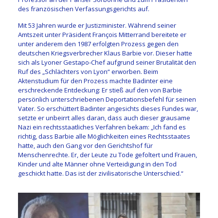
des französischen Verfassungsgerichts auf.
Mit 53 Jahren wurde er Justizminister. Während seiner
Amtszeit unter Präsident François Mitterrand bereitete er
unter anderem den 1987 erfolgten Prozess gegen den
deutschen Kriegsverbrecher Klaus Barbie vor. Dieser hatte
sich als Lyoner Gestapo-Chef aufgrund seiner Brutalität den
Ruf des „Schlächters von Lyon“ erworben. Beim
Aktenstudium für den Prozess machte Badinter eine
erschreckende Entdeckung: Er stieß auf den von Barbie
persönlich unterschriebenen Deportationsbefehl für seinen
Vater. So erschüttert Badinter angesichts dieses Fundes war,
setzte er unbeirrt alles daran, dass auch dieser grausame
Nazi ein rechtsstaatliches Verfahren bekam: „Ich fand es
richtig, dass Barbie alle Möglichkeiten eines Rechtsstaates
hatte, auch den Gang vor den Gerichtshof für
Menschenrechte. Er, der Leute zu Tode gefoltert und Frauen,
Kinder und alte Männer ohne Verteidigung in den Tod
geschickt hatte. Das ist der zivilisatorische Unterschied.“