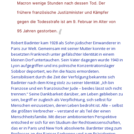
Macron wenige Stunden nach dessen Tod. Der
frühere französische Justizminister und Kämpfer
gegen die Todesstrafe ist am 9. Februar im Alter von
95 Jahren gestorben.
Robert Badinter kam 1928 als Sohn jüdischer Einwanderer in
Paris zur Welt. Gemeinsam mit seiner Mutter konnte er im
besetzten Frankreich unter gefälschter Identität in einem
kleinen Dorf untertauchen. Sein Vater dagegen wurde 1943 in
Lyon aufgegriffen und ins polnische Konzentrationslager
Sobibor deportiert, wo ihn die Nazis ermordeten.
Sensibilisiert durch die Zeit der Verfolgung bekannte sich
Badinter nach dem Krieg stolz zu seiner Identität: „Ich bin
Franzose und ein französischer Jude – beides lässt sich nicht
trennen.“ Seine Dankbarkeit darüber, am Leben geblieben zu
sein, begriff er zugleich als Verpflichtung, sich selbst für
Menschen einzusetzen, deren Leben bedroht ist. Alle – selbst
die größten Verbrecher – verstand er als Teil der einen
Menschheitsfamilie. Mit dieser ambitionierten Perspektive
entschied er sich für ein Studium der Rechtswissenschaften,
das er in Paris und New York absolvierte. Bardinter stieg zum
Professor an der Pariser Sorbonne und zum Präsidenten