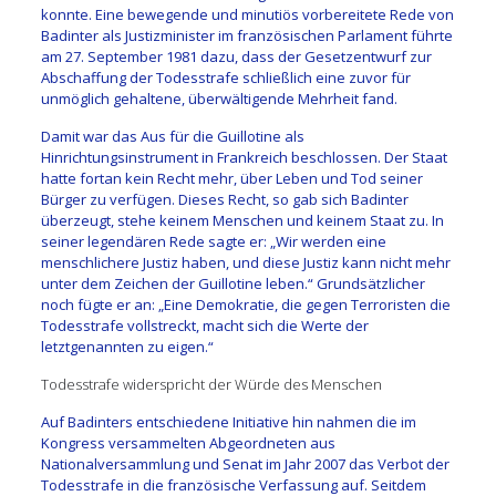
konnte. Eine bewegende und minutiös vorbereitete Rede von
Badinter als Justizminister im französischen Parlament führte
am 27. September 1981 dazu, dass der Gesetzentwurf zur
Abschaffung der Todesstrafe schließlich eine zuvor für
unmöglich gehaltene, überwältigende Mehrheit fand.
Damit war das Aus für die Guillotine als
Hinrichtungsinstrument in Frankreich beschlossen. Der Staat
hatte fortan kein Recht mehr, über Leben und Tod seiner
Bürger zu verfügen. Dieses Recht, so gab sich Badinter
überzeugt, stehe keinem Menschen und keinem Staat zu. In
seiner legendären Rede sagte er: „Wir werden eine
menschlichere Justiz haben, und diese Justiz kann nicht mehr
unter dem Zeichen der Guillotine leben.“ Grundsätzlicher
noch fügte er an: „Eine Demokratie, die gegen Terroristen die
Todesstrafe vollstreckt, macht sich die Werte der
letztgenannten zu eigen.“
Todesstrafe widerspricht der Würde des Menschen
Auf Badinters entschiedene Initiative hin nahmen die im
Kongress versammelten Abgeordneten aus
Nationalversammlung und Senat im Jahr 2007 das Verbot der
Todesstrafe in die französische Verfassung auf. Seitdem