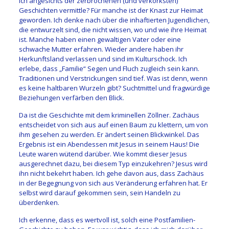
ich angesichts der zerbrochenen (und verkorksten)
Geschichten vermittle? Für manche ist der Knast zur Heimat
geworden. Ich denke nach über die inhaftierten Jugendlichen,
die entwurzelt sind, die nicht wissen, wo und wie ihre Heimat
ist. Manche haben einen gewaltigen Vater oder eine
schwache Mutter erfahren. Wieder andere haben ihr
Herkunftsland verlassen und sind im Kulturschock. Ich
erlebe, dass „Familie“ Segen und Fluch zugleich sein kann.
Traditionen und Verstrickungen sind tief. Was ist denn, wenn
es keine haltbaren Wurzeln gibt? Suchtmittel und fragwürdige
Beziehungen verfärben den Blick.
Da ist die Geschichte mit dem kriminellen Zöllner. Zachäus
entscheidet von sich aus auf einen Baum zu klettern, um von
ihm gesehen zu werden. Er ändert seinen Blickwinkel. Das
Ergebnis ist ein Abendessen mit Jesus in seinem Haus! Die
Leute waren wütend darüber. Wie kommt dieser Jesus
ausgerechnet dazu, bei diesem Typ einzukehren? Jesus wird
ihn nicht bekehrt haben. Ich gehe davon aus, dass Zachäus
in der Begegnung von sich aus Veränderung erfahren hat. Er
selbst wird darauf gekommen sein, sein Handeln zu
überdenken.
Ich erkenne, dass es wertvoll ist, solch eine Postfamilien-