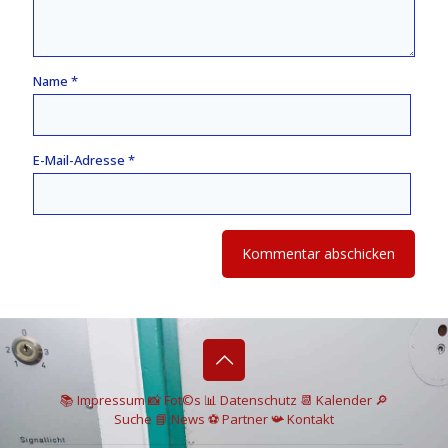
Name
*
E-Mail-Adresse
*
📚 I
mpressum
📸
Fot©s
📊
Datenschutz
📆 Kalender
🔎
Suche
📘 News
⚽
Partner
📯
Kontakt