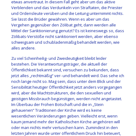
etwas anvertraut. In diesem Fall geht aber um das aktive
Verblenden und das Verdunkeln von Straftaten, die Priester
und Ordensleute verüben und die Leitung unternimmt nichts.
Sie lässt die Brüder gewähren. Wenn es aber um das
Vergehen gegenüber den Zölibat geht, dann werden alle
Mittel der Sanktionierung genutzt? Es ist keineswegs so, dass
Zölibats-Verstöße nicht sanktioniert werden, aber ebenso
schweigsam und schubladenmäßig behandelt werden, wie
alles andere.
Zu viel Scheinheilig- und Zweideutigkeit bleibt leider
bestehen. Die Verantwortungsträger, die aktuell der
Öffentlichkeit bekannt sind, versuchen zu bekunden, dass
jetzt alles „rechtmäßig“ ver- und behandelt wird. Das sehe ich
noch lange nicht so. Mag sein, dass unter dem Blick und der
Sensibilität heutiger Öffentlichkeit jetzt anders vorgegangen
wird, aber die Machtstrukturen, die den sexuellen und
geistigen Missbrauch begünstigen, werden nicht angetastet.
Im Überbau der Frohen Botschaft und die in „Stein
gehauenen“ Traditionen der Kirche wird es keine
wesentlichen Veränderungen geben. Vielleicht erst, wenn
kaum jemand mehr der Katholischen Kirche angehören will
oder man nichts mehr vertuschen kann. Zumindest in den
letzten Jahren wurde unter öffentlichem Druck hin beteuert,